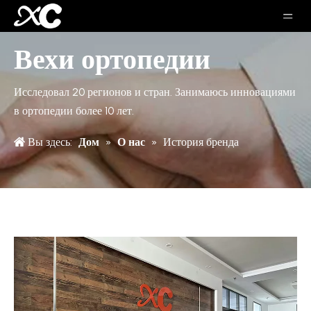
Вехи ортопедии
Исследовал 20 регионов и стран. Занимаюсь инновациями
в ортопедии более 10 лет.
Вы здесь:
Дом
»
О нас
»
История бренда