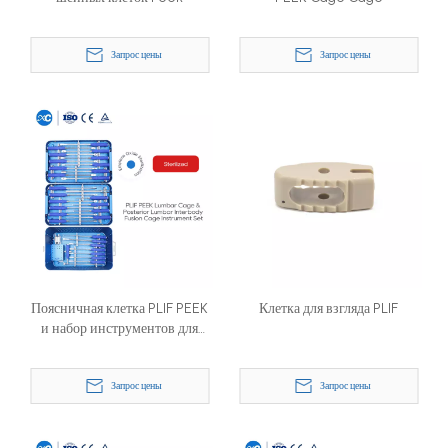
Запрос цены
Запрос цены
Поясничная клетка PLIF PEEK
Клетка для взгляда PLIF
и набор инструментов для
задней поясничной
межтеловой спондилодезной
Запрос цены
Запрос цены
клетки