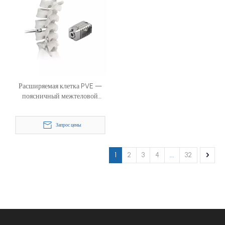
Расширяемая клетка PVE —
поясничный межтеловой
имплантат для MIS-TLIF и UBE
Запрос цены
1
2
3
4
...
32