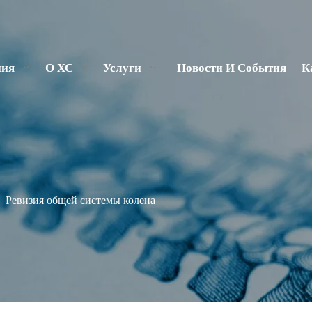
ния
О ХС
Услуги
Новости И События
К
»
Ревизия общей системы колена