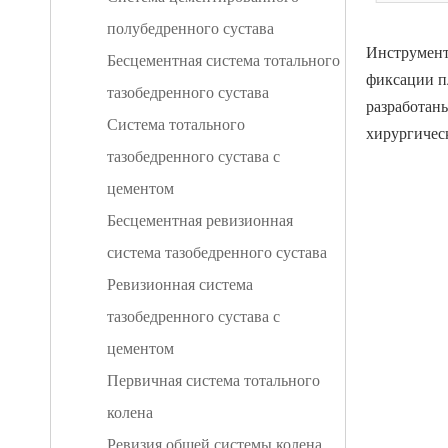
полубедренного сустава
Инструмент
Бесцементная система тотального
фиксации п
тазобедренного сустава
разработан
Система тотального
хирургичес
тазобедренного сустава с
цементом
Бесцементная ревизионная
система тазобедренного сустава
Ревизионная система
тазобедренного сустава с
цементом
Первичная система тотального
колена
Ревизия общей системы колена