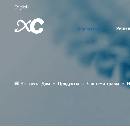
English
Продукты
Реше
Вы здесь:
Дом
»
Продукты
»
Система травм
»
Н