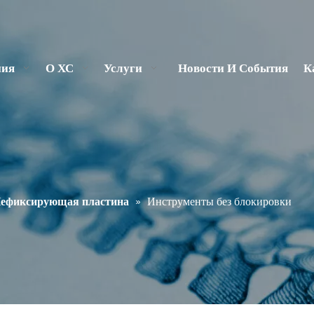
ния
О ХС
Услуги
Новости И События
К
ефиксирующая пластина
»
Инструменты без блокировки