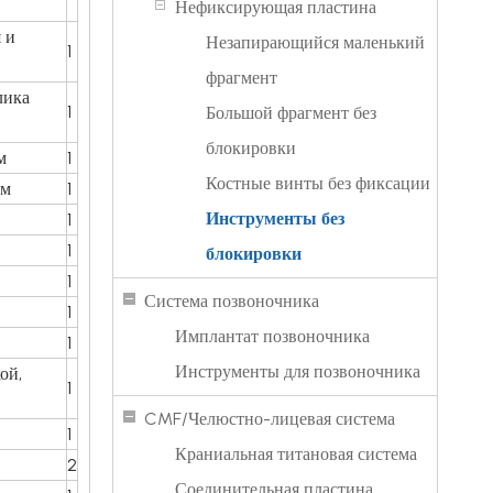
Нефиксирующая пластина
 и
Незапирающийся маленький
1
фрагмент
лика
1
Большой фрагмент без
блокировки
м
1
Костные винты без фиксации
мм
1
Инструменты без
1
1
блокировки
1
Система позвоночника
1
Имплантат позвоночника
1
Инструменты для позвоночника
ой,
1
CMF/Челюстно-лицевая система
1
Краниальная титановая система
2
Соединительная пластина