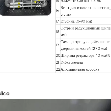
15
Нажмите Cortex 4,5 мм
Винт для извлечения шестиг
16
3,5 мм
17
Глубина (0-90 мм)
Острый редукционный щипе
18
мм)
Самоцентрирующийся щипец
19
удержания костей (270 мм)
20
Ширина ретрактора 40 мм/18
21
Гибка железа
22
Алюминиевая коробка
ico