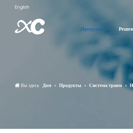
English
Продукты
Реше
Вы здесь:
Дом
»
Продукты
»
Система травм
»
Н