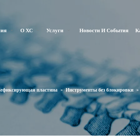
ния
О ХС
Услуги
Новости И События
К
ефиксирующая пластина
»
Инструменты без блокировки
»