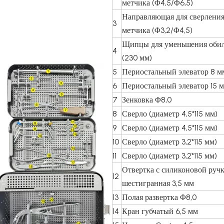
метчика (Φ4,5/Φ6,5)
Направляющая для сверления
3
метчика (Φ3,2/Φ4,5)
Щипцы для уменьшения оби
4
(230 мм)
5
Периостальный элеватор 8 м
6
Периостальный элеватор 15 
7
Зенковка Φ8,0
8
Сверло (диаметр 4,5*115 мм)
9
Сверло (диаметр 4,5*115 мм)
10
Сверло (диаметр 3,2*115 мм)
11
Сверло (диаметр 3,2*115 мм)
Отвертка с силиконовой ручк
12
шестигранная 3,5 мм
13
Полая развертка Φ8,0
14
Кран губчатый 6,5 мм