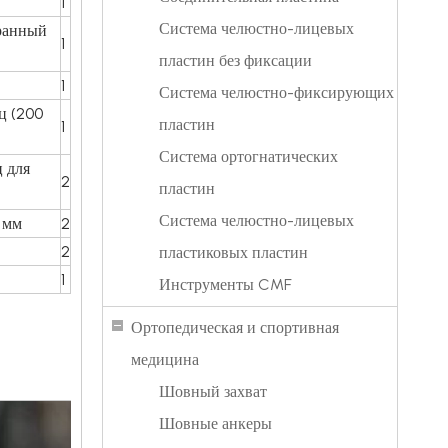
1
Система челюстно-лицевых
ранный
1
пластин без фиксации
1
Система челюстно-фиксирующих
ц (200
пластин
1
Система ортогнатических
 для
2
пластин
Система челюстно-лицевых
 мм
2
2
пластиковых пластин
1
Инструменты CMF
Ортопедическая и спортивная
медицина
Шовный захват
Шовные анкеры