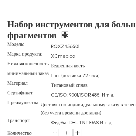
Набор инструментов для боль
фрагментов
Модель:
RQXZ456501
Марка продукта:
XCmedico
Нижняя конечность:
Бедренная кость
минимальный заказ:
1 шт. (доставка 72 часа)
Материал:
Титановый сплав
Сертификат:
CE/ISO: 9001/ISO13485. И т. д.
Преимущества:
Доставка по индивидуальному заказу в течен
(без учета времени доставки)
Транспорт:
ФедЭкс. DHL.TNT.EMS.И т. д.
Количество: