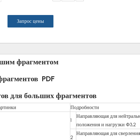
Запрос цены
ьшим фрагментом
 фрагментов PDF
тов для больших фрагментов
артинки
Подробности
Направляющая для нейтраль
1
положения и нагрузки Φ3,2
Направляющая для сверления
2