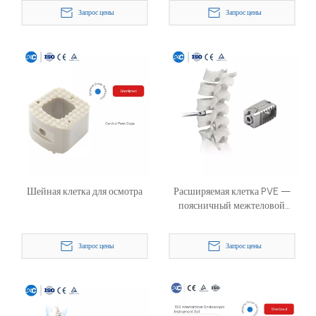
межтеловой спондилодезной
Запрос цены
Запрос цены
клетки
Шейная клетка для осмотра
Расширяемая клетка PVE —
поясничный межтеловой
имплантат для MIS-TLIF и UBE
Запрос цены
Запрос цены