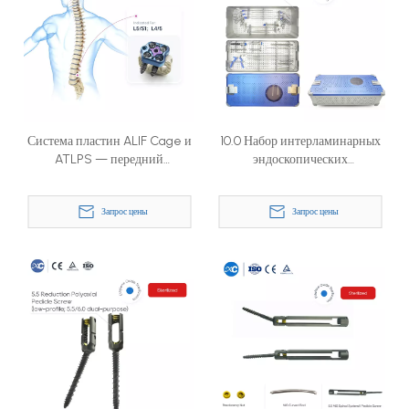
Система пластин ALIF Cage и
10.0 Набор интерламинарных
ATLPS — передний
эндоскопических
поясничный межтеловой
инструментов
спондилодезный имплантат
Запрос цены
Запрос цены