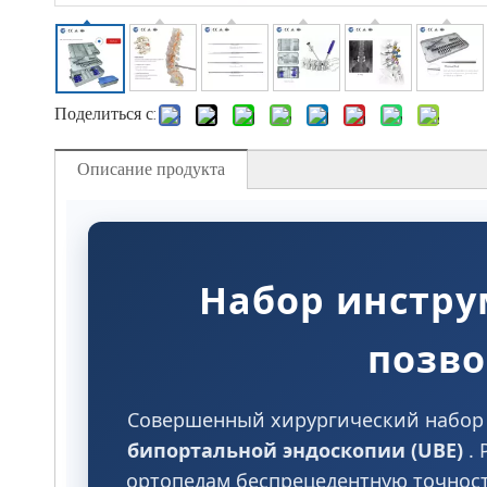
Поделиться с:
Описание продукта
Набор инстру
позво
Совершенный хирургический набор 
бипортальной эндоскопии (UBE)
.
ортопедам беспрецедентную точнос