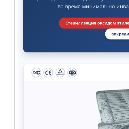
во время минимально инва
Стерилизация оксидом этиле
аккреди