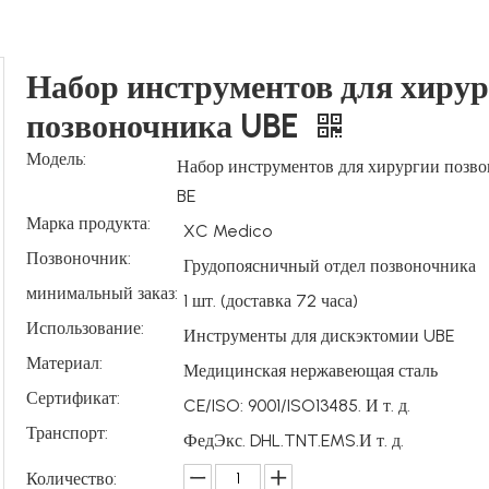
Набор инструментов для хиру
позвоночника UBE
Модель:
Набор инструментов для хирургии позв
BE
Марка продукта:
XC Medico
Позвоночник:
Грудопоясничный отдел позвоночника
минимальный заказ:
1 шт. (доставка 72 часа)
Использование:
Инструменты для дискэктомии UBE
Материал:
Медицинская нержавеющая сталь
Сертификат:
CE/ISO: 9001/ISO13485. И т. д.
Транспорт:
ФедЭкс. DHL.TNT.EMS.И т. д.
Количество: