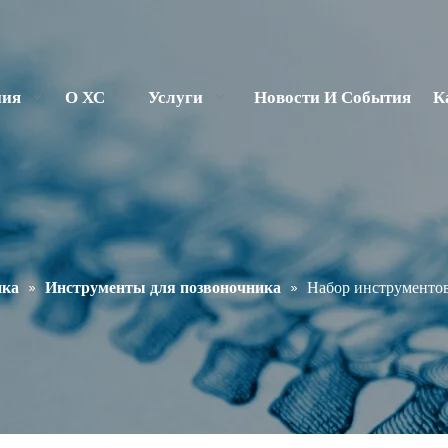
ния
О ХС
Услуги
Новости И События
К
ика
»
Инструменты для позвоночника
»
Набор инструментов