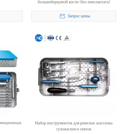
большеберцовой кости (без имплантата)
Запрос цены
еренционных
Набор инструментов для ревизии ахиллова
сухожилия и связок