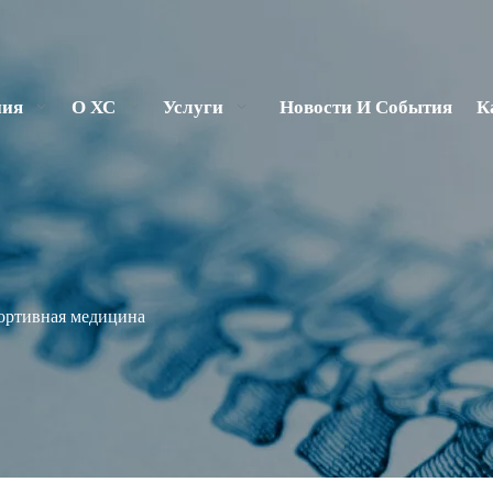
ния
О ХС
Услуги
Новости И События
К
ортивная медицина