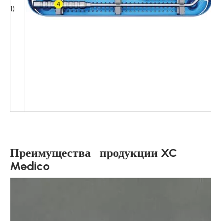
1)
11
1
1
Преимущества продукции XC
Medico