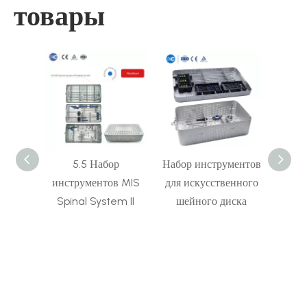
товары
бор
Набор инструментов
Набор инструментов
ов MIS
для искусственного
для передней шейной
тран
tem II
шейного диска
пластины III
эн
ин