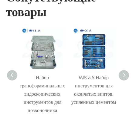
товары
ментов
Набор
MIS 5.5 Набор
Набор
шейной
трансфораминальных
инструментов для
MIS 
II
эндоскопических
окончатых винтов,
инструментов для
усиленных цементом
позвоночника