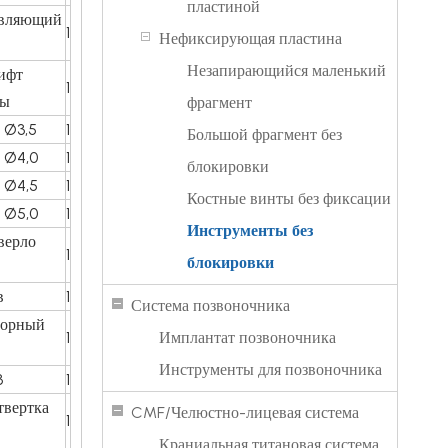
пластиной
авляющий
1
Нефиксирующая пластина
Незапирающийся маленький
ифт
1
ны
фрагмент
 Ø3,5
1
Большой фрагмент без
й Ø4,0
1
блокировки
й Ø4,5
1
Костные винты без фиксации
й Ø5,0
1
Инструменты без
верло
1
блокировки
в
1
Система позвоночника
порный
1
Имплантат позвоночника
Инструменты для позвоночника
3
1
твертка
CMF/Челюстно-лицевая система
1
Краниальная титановая система