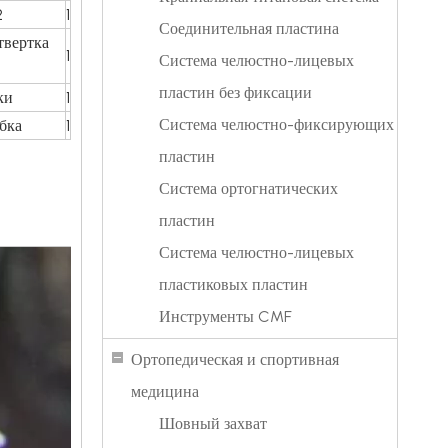
2
1
Соединительная пластина
твертка
1
Система челюстно-лицевых
пластин без фиксации
ки
1
Система челюстно-фиксирующих
бка
1
пластин
Система ортогнатических
пластин
Система челюстно-лицевых
пластиковых пластин
Инструменты CMF
Ортопедическая и спортивная
медицина
Шовный захват