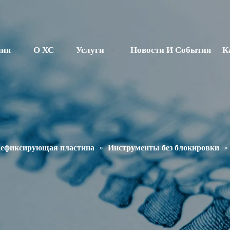
ния
О ХС
Услуги
Новости И События
К
ефиксирующая пластина
»
Инструменты без блокировки
»