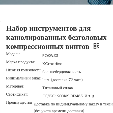
Набор инструментов для
канюлированных безголовых
компрессионных винтов
Модель:
RQKWJ01
Марка продукта:
XCmedico
Нижняя конечность:
большеберцовая кость
минимальный заказ:
1 шт. (доставка 72 часа)
Материал:
Титановый сплав
Сертификат:
CE/ISO: 9001/ISO13485. И т. д.
Преимущества:
Доставка по индивидуальному заказу в течен
(без учета времени доставки)