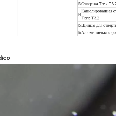
13
Отвертка Torx T3.
Канюлированная о
14
Torx T3.2
15
Щипцы для отверт
16
Алюминиевая коро
ico