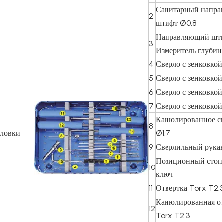
Санитарный напр
2
штифт Ø0,8
Направляющий шт
3
Измеритель глуби
4
Сверло с зенковкой
5
Сверло с зенковко
6
Сверло с зенковко
7
Сверло с зенковко
Канюлированное с
8
оловки
Ø1,7
9
Сверлильный рука
Позиционный сто
10
ключ
11
Отвертка Torx T2.
Канюлированная о
12
Torx T2.3