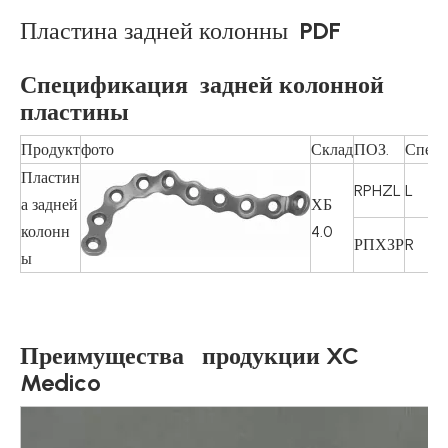
Пластина задней колонны
PDF
Спецификация
задней колонной
пластины
Продукт
фото
Склад
ПОЗ.
Спец.
Пластин
RPHZL
L
а задней
ХБ
колонн
4.0
РПХЗР
R
ы
Преимущества продукции XC
Medico