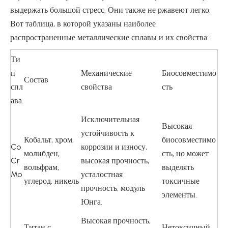
выдержать большой стресс. Они также не ржавеют легко.
Вот таблица, в которой указаны наиболее
распространенные металлические сплавы и их свойства:
Ти
п
Механические
Биосовместимо
Состав
спл
свойства
сть
ава
Исключительная
Высокая
устойчивость к
Кобальт, хром,
биосовместимо
Co
коррозии и износу,
молибден,
сть, но может
Cr
высокая прочность,
вольфрам,
выделять
Mo
усталостная
углерод, никель
токсичные
прочность, модуль
элементы.
Юнга.
Высокая прочность,
Титан с
Нетоксичный,