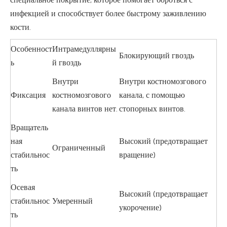
инфекцией и способствует более быстрому заживлению
кости.
Особенност
Интрамедуллярны
Блокирующий гвоздь
ь
й гвоздь
Внутри
Внутри костномозгового
Фиксация
костномозгового
канала, с помощью
канала винтов нет.
стопорных винтов.
Вращатель
ная
Высокий (предотвращает
Ограниченный
стабильнос
вращение)
ть
Осевая
Высокий (предотвращает
стабильнос
Умеренный
укорочение)
ть