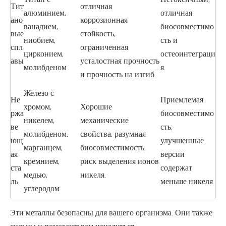
Тит
отличная
алюминием,
отличная
ано
коррозионная
ванадием,
биосовместимо
вые
стойкость,
ниобием,
сть и
спл
ограниченная
цирконием,
остеоинтеграци
авы
усталостная прочность
молибденом
я.
и прочность на изгиб.
Железо с
Не
Приемлемая
хромом,
Хорошие
ржа
биосовместимо
никелем,
механические
ве
сть;
молибденом,
свойства, разумная
ющ
улучшенные
марганцем,
биосовместимость,
ая
версии
кремнием,
риск выделения ионов
ста
содержат
медью,
никеля.
ль
меньше никеля
углеродом
Эти металлы безопасны для вашего организма. Они также