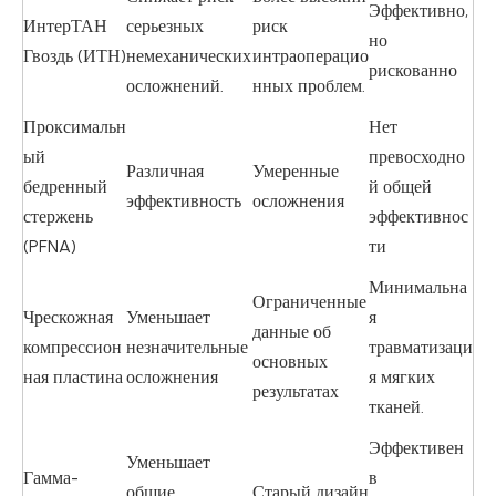
Эффективно,
ИнтерТАН
серьезных
риск
но
Гвоздь (ИТН)
немеханических
интраоперацио
рискованно
осложнений.
нных проблем.
Проксимальн
Нет
ый
превосходно
Различная
Умеренные
бедренный
й общей
эффективность
осложнения
стержень
эффективнос
(PFNA)
ти
Минимальна
Ограниченные
Чрескожная
Уменьшает
я
данные об
компрессион
незначительные
травматизаци
основных
ная пластина
осложнения
я мягких
результатах
тканей.
Эффективен
Уменьшает
Гамма-
в
общие
Старый дизайн