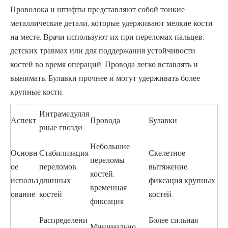
Проволока и штифты представляют собой тонкие
металлические детали, которые удерживают мелкие кости
на месте. Врачи используют их при переломах пальцев,
детских травмах или для поддержания устойчивости
костей во время операций. Провода легко вставлять и
вынимать. Булавки прочнее и могут удерживать более
крупные кости.
Интрамедулля
Аспект
Провода
Булавки
рные гвозди
Небольшие
Основн
Стабилизация
Скелетное
переломы
ое
переломов
вытяжение,
костей,
использ
длинных
фиксация крупных
временная
ование
костей
костей.
фиксация
Распределени
Более сильная
Минимально