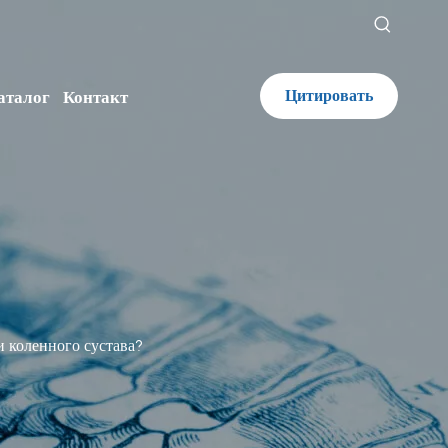
Цитировать
аталог
Контакт
и коленного сустава?