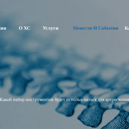
ния
О ХС
Услуги
Новости И События
К
Какой набор инструментов будет использоваться для артроскопи