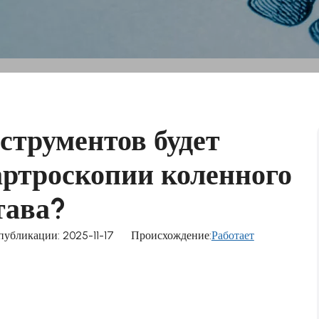
струментов будет
артроскопии коленного
тава?
убликации: 2025-11-17 Происхождение:
Работает