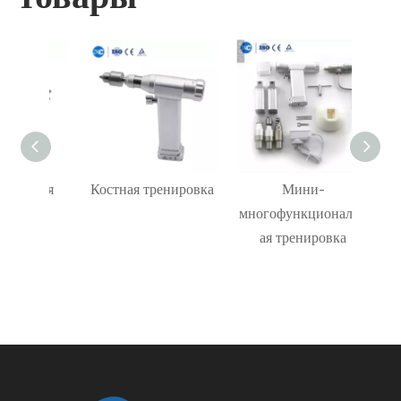
нная
Костная тренировка
Мини-
ель
многофункциональн
кан
ая тренировка
све