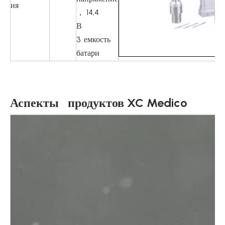
ия
， 14,4
В
3. емкость
батари
Аспекты продуктов XC Medico