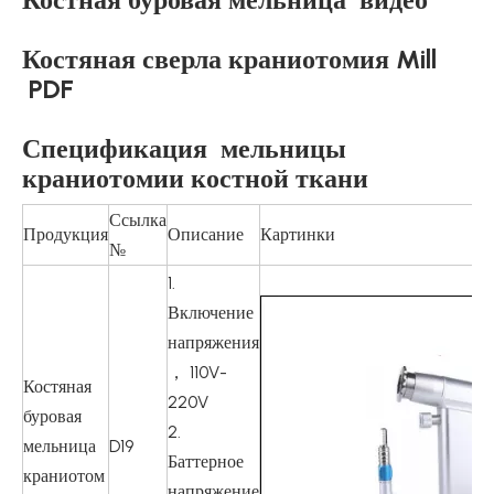
Костяная сверла краниотомия Mill
PDF
Спецификация мельницы
краниотомии костной ткани
Ссылка
Продукция
Описание
Картинки
№
1.
Включение
напряжения
， 110V-
Костяная
220V
буровая
2.
мельница
D19
Баттерное
краниотом
напряжение