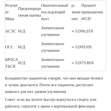
Результ
Окончательный
p-
Процент
Предопераци
ат
последующий
значе
превышения
онная оценка
Мера
балл
ние
MCID
Значительное
АСЭС
Н/Д
< 0,01
96,55%
улучшение
Значительное
ОСС
Н/Д
< 0,01
93,10%
улучшение
БРОСА
Значительное
Н/Д
< 0,01
75,86%
ТЬСЯ
улучшение
Большинство пациентов говорят, что они меньше болеют
и лучше двигаются. Почти все пациенты достигают
важного для них уровня улучшения.
Совет: если вы хотите быстро вернуться к спорту или
работать, спросите у врача о кортикальной фиксации