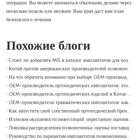
операции. Вы можете заниматься обычными делами через
несколько недель или месяцев. Ваш врач даст вам план
безопасного лечения.
Похожие блоги
Стоит ли добавлять MIS в каталог имплантатов для позвоночника?
Китай против американских производителей позвоночника: как оценить поставщика имплантатов для позвоночника, помимо затрат
На что обратить внимание при выборе OEM-производителя ортопедических имплантатов?
OEM-производитель ортопедических имплантатов: что дистрибьюторы должны проверить перед принятием решения
OEM-производитель ортопедических изделий в Китае: практическое руководство по поиску брендов медицинского оборудования
OEM-производители травматических имплантатов: как изготовить дистальную фиксирующую пластину большеберцовой кости, которой могут доверять дистрибьюторы
Как запустить свой собственный ортопедический бренд, имея минимальный заказ всего 10 комплектов
Иллюзия окупаемости инвестиций: перестаньте оценивать поставщиков ортопедических товаров по рентабельности первого порядка
Ловушка распределения позвоночника: оценка поставщика имплантатов для позвоночника, которая защищает прибыль
Руководство по вариантам имплантатов позвоночника и их функциям