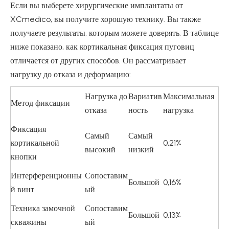
Если вы выберете хирургические имплантаты от
XCmedico, вы получите хорошую технику. Вы также
получаете результаты, которым можете доверять. В таблице
ниже показано, как кортикальная фиксация пуговиц
отличается от других способов. Он рассматривает
нагрузку до отказа и деформацию:
Нагрузка до
Вариатив
Максимальная
Метод фиксации
отказа
ность
нагрузка
Фиксация
Самый
Самый
кортикальной
0,21%
высокий
низкий
кнопки
Интерференционны
Сопоставим
Большой
0,16%
й винт
ый
Техника замочной
Сопоставим
Большой
0,13%
скважины
ый