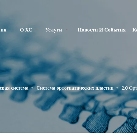
ния
О ХС
Услуги
Новости И События
К
вая система
»
Система ортогнатических пластин
»
2.0 Ор