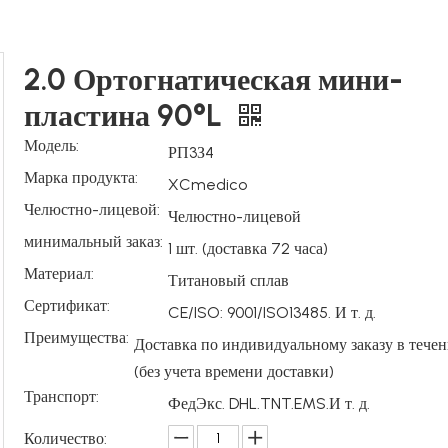
2.0 Ортогнатическая мини-
пластина 90°L
Модель:
РП3З4
Марка продукта:
XCmedico
Челюстно-лицевой:
Челюстно-лицевой
минимальный заказ:
1 шт. (доставка 72 часа)
Материал:
Титановый сплав
Сертификат:
CE/ISO: 9001/ISO13485. И т. д.
Преимущества:
Доставка по индивидуальному заказу в течен
(без учета времени доставки)
Транспорт:
ФедЭкс. DHL.TNT.EMS.И т. д.
Количество: