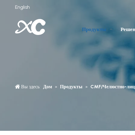
English
Продукты
Реше
Вы здесь:
Дом
»
Продукты
»
CMF/Челюстно-лице