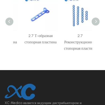
ная
2.7 Т-образная
2.7
2.7
астина
стопорная пластина
Реконструкционная
стопо
стопорная пластина
XC Medico является ведущим
дистрибьютором и