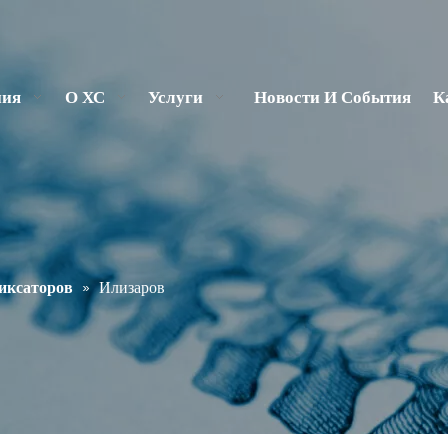
ния
О ХС
Услуги
Новости И События
К
иксаторов
»
Илизаров