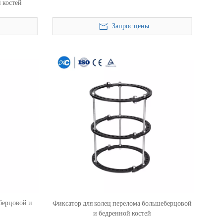
 костей
Запрос цены
берцовой и
Фиксатор для колец перелома большеберцовой
и бедренной костей