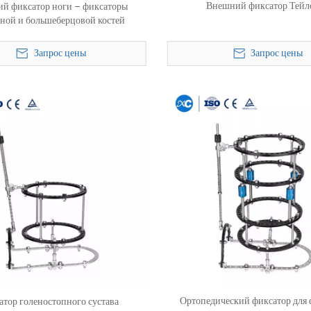
Внешний фиксатор Тейл
й фиксатор ноги – фиксаторы
ной и большеберцовой костей
Запрос цены
Запрос цены
Ортопедический фиксатор для
атор голеностопного сустава