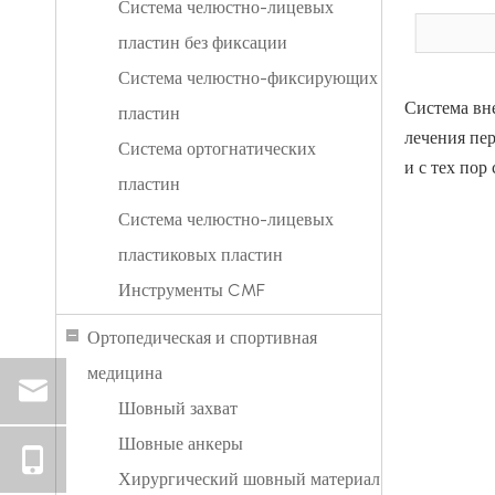
Система челюстно-лицевых
пластин без фиксации
Система челюстно-фиксирующих
Система вн
пластин
лечения пе
Система ортогнатических
и с тех по
пластин
Система челюстно-лицевых
пластиковых пластин
Инструменты CMF
Ортопедическая и спортивная
медицина
Шовный захват
Шовные анкеры
Хирургический шовный материал