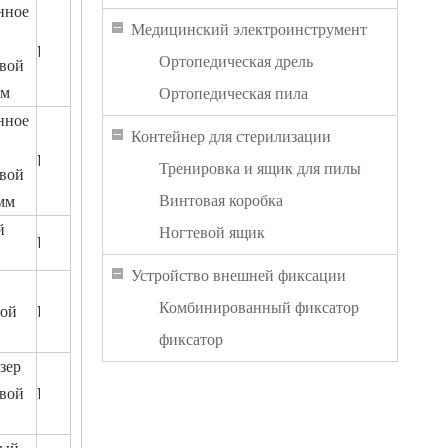
нное
Медицинский электроинструмент
1
Ортопедическая дрель
вой
мм
Ортопедическая пила
нное
Контейнер для стерилизации
1
Тренировка и ящик для пилы
вой
Винтовая коробка
 мм
й
Ногтевой ящик
1
Устройство внешней фиксации
Комбинированный фиксатор
ной
1
фиксатор
зер
вой
1