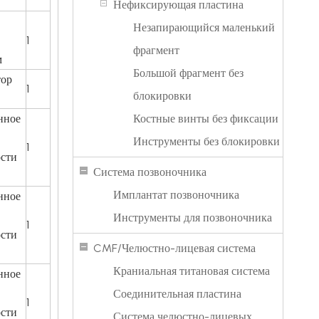
Нефиксирующая пластина
Незапирающийся маленький
1
фрагмент
м
Большой фрагмент без
тор
1
блокировки
нное
Костные винты без фиксации
Инструменты без блокировки
1
ости
Система позвоночника
Имплантат позвоночника
нное
Инструменты для позвоночника
1
ости
CMF/Челюстно-лицевая система
Краниальная титановая система
нное
Соединительная пластина
1
ости
Система челюстно-лицевых