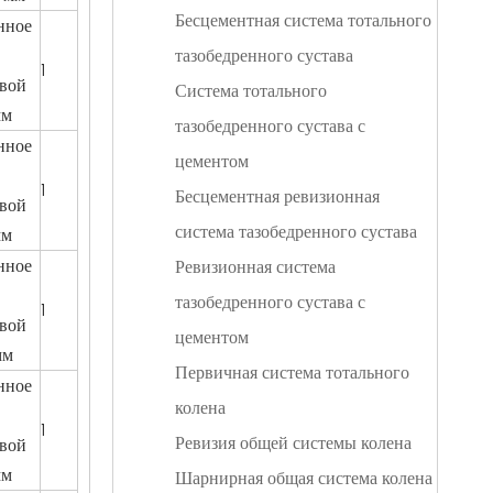
Бесцементная система тотального
нное
тазобедренного сустава
1
вой
Система тотального
мм
тазобедренного сустава с
нное
цементом
1
Бесцементная ревизионная
вой
система тазобедренного сустава
мм
нное
Ревизионная система
тазобедренного сустава с
1
вой
цементом
мм
Первичная система тотального
нное
колена
1
Ревизия общей системы колена
вой
мм
Шарнирная общая система колена