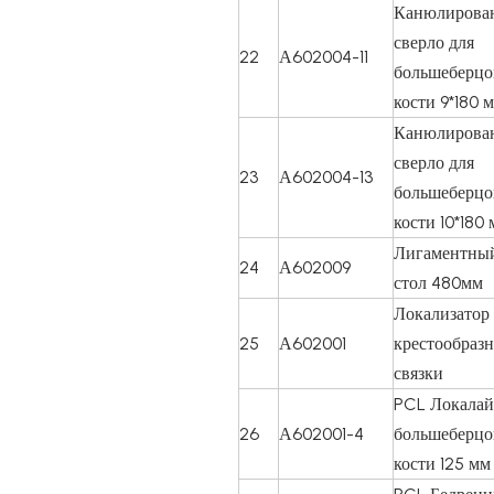
Канюлирова
сверло для
22
А602004-11
большеберцо
кости 9*180 
Канюлирова
сверло для
23
А602004-13
большеберцо
кости 10*180
Лигаментны
24
А602009
стол 480мм
Локализатор
25
А602001
крестообраз
связки
PCL Локалай
26
А602001-4
большеберцо
кости 125 мм