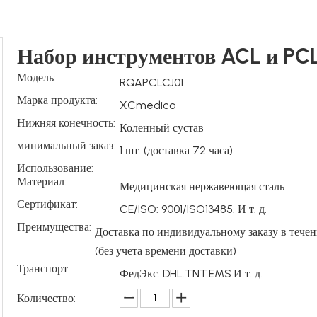
Набор инструментов ACL и PC
Модель:
RQAPCLCJ01
Марка продукта:
XCmedico
Нижняя конечность:
Коленный сустав
минимальный заказ:
1 шт. (доставка 72 часа)
Использование:
Материал:
Медицинская нержавеющая сталь
Сертификат:
CE/ISO: 9001/ISO13485. И т. д.
Преимущества:
Доставка по индивидуальному заказу в течен
(без учета времени доставки)
Транспорт:
ФедЭкс. DHL.TNT.EMS.И т. д.
Количество: