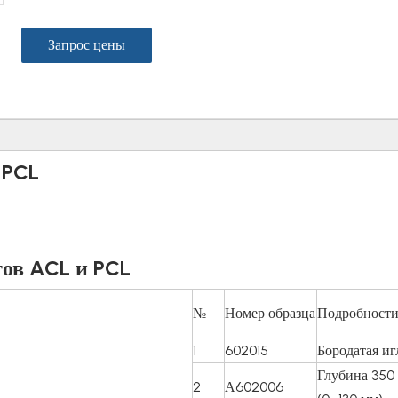
Запрос цены
 PCL
ов ACL и PCL
№
Номер образца
Подробност
1
602015
Бородатая иг
Глубина 350
2
А602006