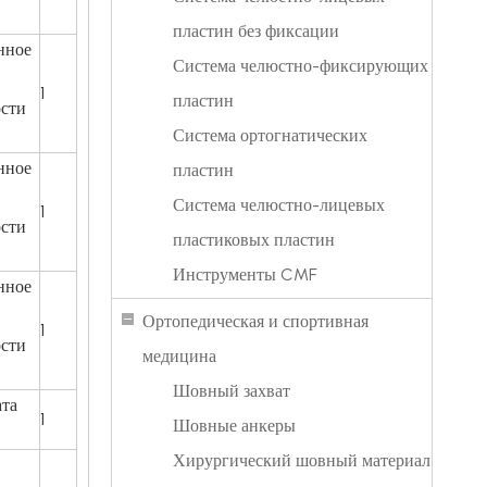
пластин без фиксации
нное
Система челюстно-фиксирующих
1
пластин
ости
Система ортогнатических
нное
пластин
Система челюстно-лицевых
1
ости
пластиковых пластин
Инструменты CMF
нное
Ортопедическая и спортивная
1
ости
медицина
Шовный захват
ата
1
Шовные анкеры
Хирургический шовный материал