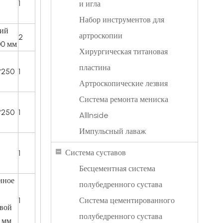
1
и игла
Набор инструментов для
ий
артроскопии
2
00 мм
Хирургическая титановая
пластина
*250
1
Артроскопические лезвия
Система ремонта мениска
*250
1
AllInside
Импульсный лаваж
Система суставов
1
Бесцементная система
нное
полубедренного сустава
1
Система цементированного
вой
полубедренного сустава
0 мм