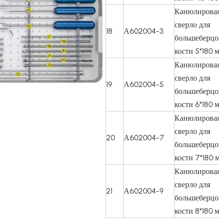
Канюлирова
сверло для
18
А602004-3
большеберцо
кости 5*180 
Канюлирова
сверло для
19
А602004-5
большеберцо
кости 6*180 
Канюлирова
сверло для
20
А602004-7
большеберцо
кости 7*180 
Канюлирова
сверло для
21
А602004-9
большеберцо
кости 8*180 