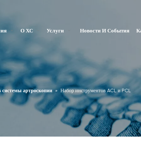
ния
О ХС
Услуги
Новости И События
К
в системы артроскопии
»
Набор инструментов ACL и PCL