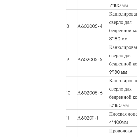
7*180 мм
Канюлирова
сверло для
8
А602005-4
бедренной к
8*180 мм
Канюлирова
сверло для
9
А602005-5
бедренной к
9*180 мм
Канюлирова
сверло для
10
А602005-6
бедренной к
10*180 мм
Плоская лоп
11
А602011-1
4*400мм
Проволока