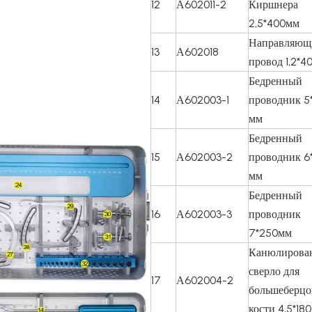
12
А602011-2
Киршнера
2,5*400мм
Направляющ
13
А602018
провод 1,2*4
Бедренный
14
А602003-1
проводник 5
мм
Бедренный
15
А602003-2
проводник 6
мм
Бедренный
16
А602003-3
проводник
7*250мм
Канюлирова
сверло для
17
А602004-2
большеберцо
кости 4,5*18