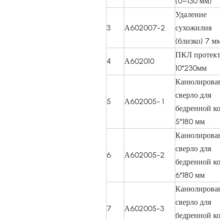
(0–130 мм)
Удаление
3
А602007-2
сухожилия
(близко) 7 м
ПКЛ протек
4
А602010
10*230мм
Канюлирова
сверло для
5
А602005- 1
бедренной к
5*180 мм
Канюлирова
сверло для
6
А602005-2
бедренной к
6*180 мм
Канюлирова
сверло для
7
А602005-3
бедренной к