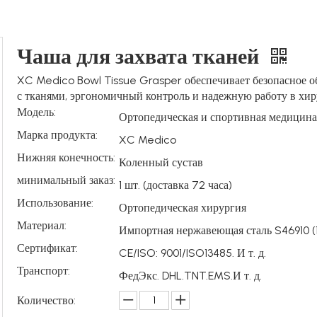
Чаша для захвата тканей
XC Medico Bowl Tissue Grasper обеспечивает безопасное 
с тканями, эргономичный контроль и надежную работу в хир
Модель:
Ортопедическая и спортивная медицина
Марка продукта:
XC Medico
Нижняя конечность:
Коленный сустав
минимальный заказ:
1 шт. (доставка 72 часа)
Использование:
Ортопедическая хирургия
Материал:
Импортная нержавеющая сталь S46910 (1
Сертификат:
CE/ISO: 9001/ISO13485. И т. д.
Транспорт:
ФедЭкс. DHL.TNT.EMS.И т. д.
Количество: