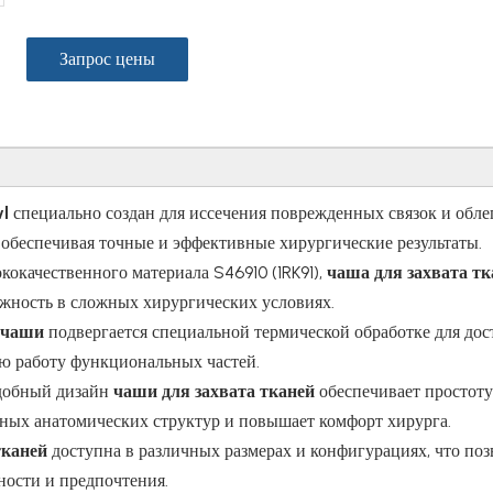
Запрос цены
wl
специально создан для иссечения поврежденных связок и обле
обеспечивая точные и эффективные хирургические результаты.
кокачественного материала S46910 (1RK91),
чаша для захвата тк
жность в сложных хирургических условиях.
и чаши
подвергается специальной термической обработке для до
ю работу функциональных частей.
добный дизайн
чаши для захвата тканей
обеспечивает простоту
чных анатомических структур и повышает комфорт хирурга.
тканей
доступна в различных размерах и конфигурациях, что поз
ности и предпочтения.