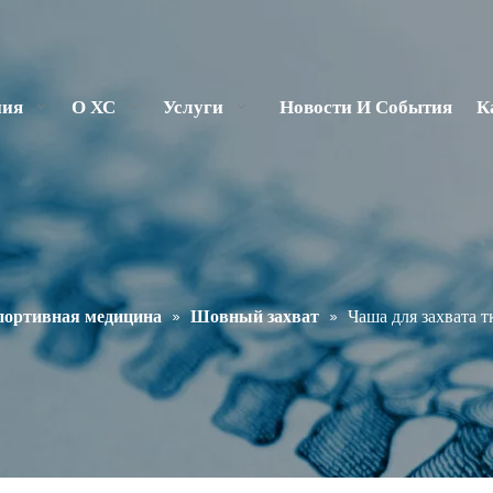
ния
О ХС
Услуги
Новости И События
К
портивная медицина
»
Шовный захват
»
Чаша для захвата т