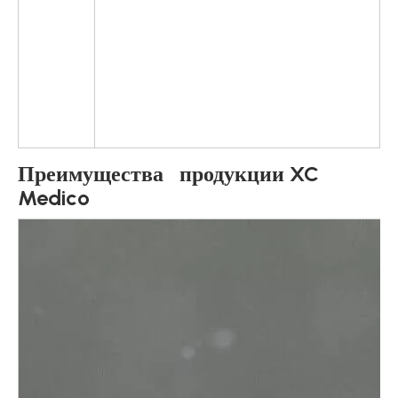
RP
RP
RP
Преимущества продукции XC
Medico