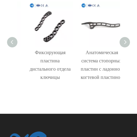
ая
Фиксирующая
Анатомическая
З
щая
пластина
система стопорных
пласт
для
дистального отдела
пластин с ладонной
ы
ключицы
когтевой пластиной