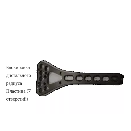
RP
RP
RP
RP
Блокировка
RP
дистального
радиуса
Пластина (7
RP
отверстий)
RP
RP