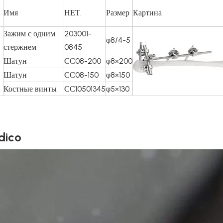
Имя
НЕТ.
Размер
Картина
Зажим с одним
203001-
φ8/4-5
стержнем
0845
Шатун
СС08-200
φ8×200
Шатун
СС08-150
φ8×150
Костные винты
СС10501345
φ5×130
dico