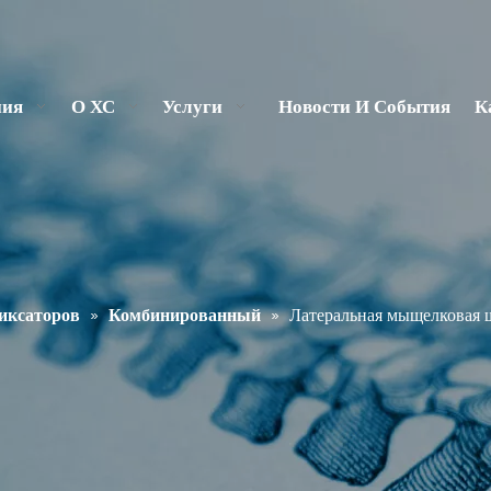
ния
О ХС
Услуги
Новости И События
К
иксаторов
»
Комбинированный
»
Латеральная мыщелковая 