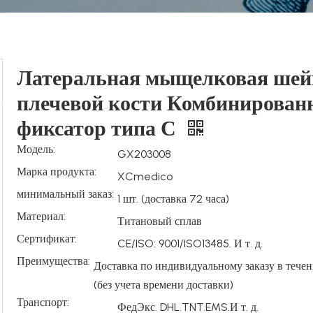
Латеральная мыщелковая шей
плечевой кости Комбинирова
фиксатор типа С
Модель:
GX203008
Марка продукта:
XCmedico
минимальный заказ:
1 шт. (доставка 72 часа)
Материал:
Титановый сплав
Сертификат:
CE/ISO: 9001/ISO13485. И т. д.
Преимущества:
Доставка по индивидуальному заказу в течен
(без учета времени доставки)
Транспорт:
ФедЭкс. DHL.TNT.EMS.И т. д.