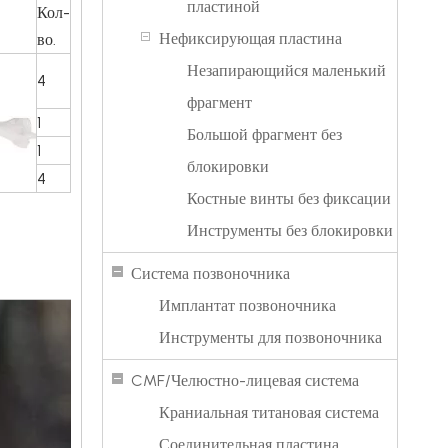
пластиной
Кол-
Нефиксирующая пластина
во.
Незапирающийся маленький
4
фрагмент
1
Большой фрагмент без
1
блокировки
4
Костные винты без фиксации
Инструменты без блокировки
Система позвоночника
Имплантат позвоночника
Инструменты для позвоночника
CMF/Челюстно-лицевая система
Краниальная титановая система
Соединительная пластина