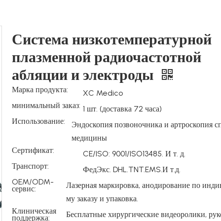
Система низкотемпературной
плазменной радиочастотной
абляции и электроды
Марка продукта:
XC Medico
минимальный заказ:
1 шт. (доставка 72 часа)
Использование:
Эндоскопия позвоночника и артроскопия с
медицины
Сертификат:
CE/ISO: 9001/ISO13485. И т. д.
Транспорт:
ФедЭкс. DHL.TNT.EMS.И т.д.
OEM/ODM-
Лазерная маркировка, анодирование по инд
сервис:
му заказу и упаковка.
Клиническая
Бесплатные хирургические видеоролики, рук
поддержка: