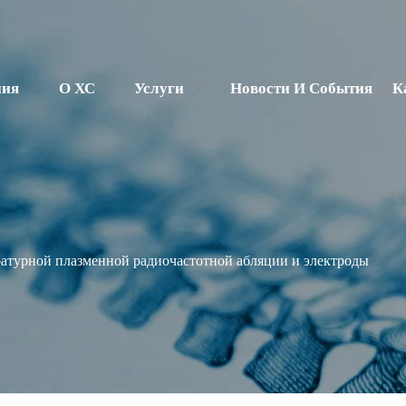
ния
О ХС
Услуги
Новости И События
К
атурной плазменной радиочастотной абляции и электроды