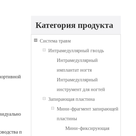
Категория продукта
Система травм
Интрамедуллярный гвоздь
Интрамедуллярный
имплантат ногтя
портивной
Интрамедуллярный
инструмент для ногтей
Запирающая пластина
Мини-фрагмент запирающей
ивидуально
пластины
Мини-фиксирующая
оводства п