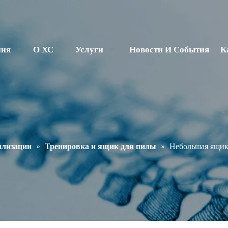
ния
О ХС
Услуги
Новости И События
К
илизации
»
Тренировка и ящик для пилы
»
Небольшая ящик