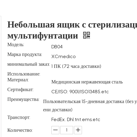
Небольшая ящик с стерилизац
мультифунтации
Модель:
DB04
Марка продукта:
XCmedico
минимальный заказ:
1 ПК (72 часа доставки)
Использование:
Материал:
Медицинская нержавеющая сталь
Сертификат:
CE/ISO: 9001/ISO13485.etc
Преимущества:
Пользовательская 15-дневная доставка (без 
ени доставки)
Транспорт:
FedEx. Dhl.tnt.ems.etc
Количество: