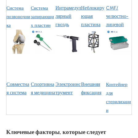
Интрамедул
Неблокиру
CMF/
Система
Система
лярный
ющая
челюстно-
позвоночни
запирающи
гвоздь
пластина
лицевой
ка
х пластин
Совместна
Спортивна
Электроинс
Внешняя
Контейнер
я система
я медицина
трумент
фиксация
для
стерилизаци
и
Ключевые факторы, которые следует