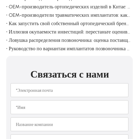
OEM-производитель ортопедических изделий в Китае: практическое руководство по поиску брендов медицинского оборудования
OEM-производители травматических имплантатов: как изготовить дистальную фиксирующую пластину большеберцовой кости, которой могут доверять дистрибьюторы
Как запустить свой собственный ортопедический бренд, имея минимальный заказ всего 10 комплектов
Иллюзия окупаемости инвестиций: перестаньте оценивать поставщиков ортопедических товаров по рентабельности первого порядка
Ловушка распределения позвоночника: оценка поставщика имплантатов для позвоночника, которая защищает прибыль
Руководство по вариантам имплантатов позвоночника и их функциям
Связаться с нами