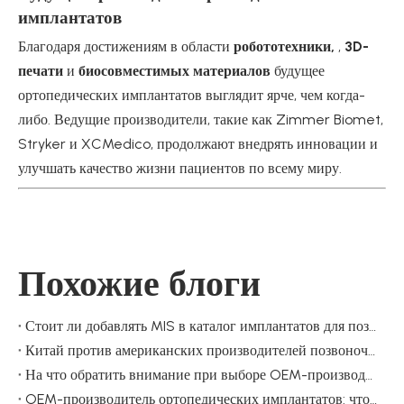
имплантатов
Благодаря достижениям в области
робототехники,
,
3D-
печати
и
биосовместимых материалов
будущее
ортопедических имплантатов выглядит ярче, чем когда-
либо. Ведущие производители, такие как Zimmer Biomet,
Stryker и XCMedico, продолжают внедрять инновации и
улучшать качество жизни пациентов по всему миру.
Похожие блоги
Стоит ли добавлять MIS в каталог имплантатов для позвоночника?
Китай против американских производителей позвоночника: как оценить поставщика имплантатов для позвоночника, помимо затрат
На что обратить внимание при выборе OEM-производителя ортопедических имплантатов?
OEM-производитель ортопедических имплантатов: что дистрибьюторы должны проверить перед принятием решения