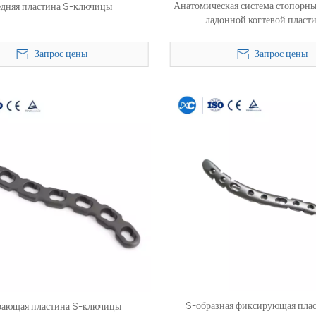
Анатомическая система стопорны
едняя пластина S-ключицы
ладонной когтевой пласт
Запрос цены
Запрос цены
S-образная фиксирующая плас
рающая пластина S-ключицы