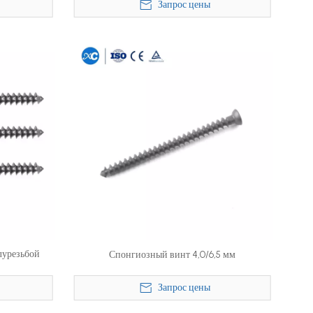
Запрос цены
лурезьбой
Спонгиозный винт 4,0/6,5 мм
Запрос цены