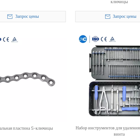
ключицы
Запрос цены
Запрос цены
Набор инструментов для удалени
альная пластина S-ключицы
винта