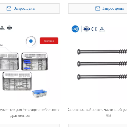
Запрос цены
Запрос цены
Спонгиозный винт с частичной рез
рументов для фиксации небольших
мм
фрагментов