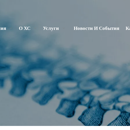
ния
О ХС
Услуги
Новости И События
К