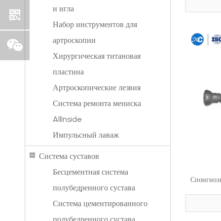
и игла
Набор инструментов для
артроскопии
Хирургическая титановая
пластина
Артроскопические лезвия
Система ремонта мениска
AllInside
Импульсный лаваж
Система суставов
Бесцементная система
Спонгиозн
полубедренного сустава
Система цементированного
полубедренного сустава