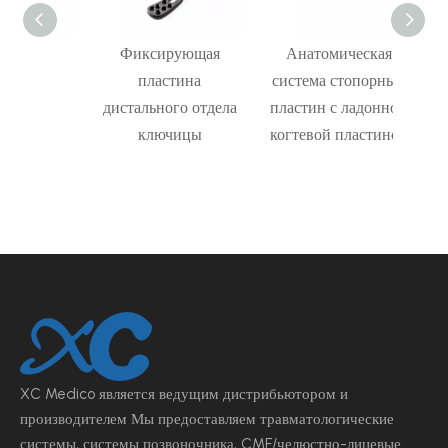
ая
Фиксирующая
Анатомическая
З
щая
пластина
система стопорных
пласт
для
дистального отдела
пластин с ладонной
ы
ключицы
когтевой пластиной
XC Medico является ведущим
дистрибьютором и
производителем Мы предоставляем травматологические
системы, системы позвоночника, CMF/челюстно-лицевые