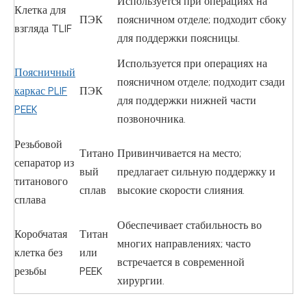
Используется при операциях на
Клетка для
ПЭК
поясничном отделе; подходит сбоку
взгляда TLIF
для поддержки поясницы.
Используется при операциях на
Поясничный
поясничном отделе; подходит сзади
каркас PLIF
ПЭК
для поддержки нижней части
PEEK
позвоночника.
Резьбовой
Титано
Привинчивается на место;
сепаратор из
вый
предлагает сильную поддержку и
титанового
сплав
высокие скорости слияния.
сплава
Обеспечивает стабильность во
Коробчатая
Титан
многих направлениях; часто
клетка без
или
встречается в современной
резьбы
PEEK
хирургии.