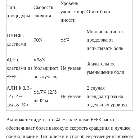
Уровень
Тип
Скорость
удовлетворе
Опыт боли
процедуры
слияния
нности
Многие пациенты
ПЛИФ с
90%
66%
продолжают
клетками
испытывать боль
ALIF с
>95%
Значительное
клетками из
(большинст
Не указан
уменьшение боли
PEEK
во случаев)
АЛИФ (L3–
2 случая
66,7% (2/3
L4/L4–
Не указан
псевдоартроза на
на 12 м)
L5/L5–S1)
отдельных уровнях
Вы можете видеть, что ALIF с клетками PEEK часто
обеспечивает более высокую скорость сращения и лучшее
обезболивание. Тип клетки и способ ее размещения врачом