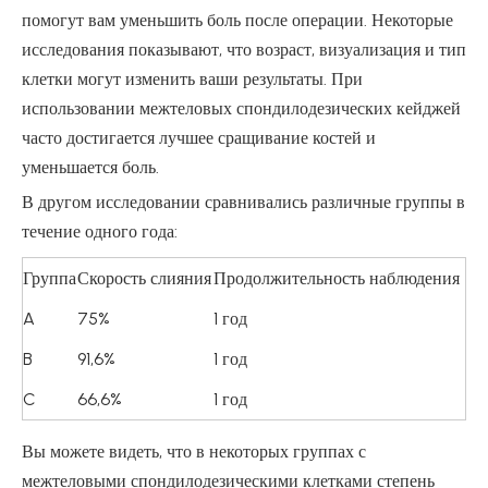
помогут вам уменьшить боль после операции. Некоторые
исследования показывают, что возраст, визуализация и тип
клетки могут изменить ваши результаты. При
использовании межтеловых спондилодезических кейджей
часто достигается лучшее сращивание костей и
уменьшается боль.
В другом исследовании сравнивались различные группы в
течение одного года:
Группа
Скорость слияния
Продолжительность наблюдения
A
75%
1 год
B
91,6%
1 год
C
66,6%
1 год
Вы можете видеть, что в некоторых группах с
межтеловыми спондилодезическими клетками степень