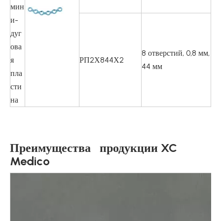
мин
и-
дуг
ова
8 отверстий, 0,8 мм,
я
РП2Х844Х2
44 мм
пла
сти
на
Преимущества продукции XC
Medico