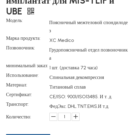
имплантат для MIS-TLIF и
UBE
Модель:
Поясничный межтеловой спондилоде
з
Марка продукта:
XC Medico
Позвоночник:
Грудопоясничный отдел позвоночник
а
минимальный заказ:
1 шт. (доставка 72 часа)
Использование:
Спинальная декомпрессия
Материал:
Титановый сплав
Сертификат:
CE/ISO: 9001/ISO13485. И т. д.
Транспорт:
ФедЭкс. DHL.TNT.EMS.И т.д.
Количество: