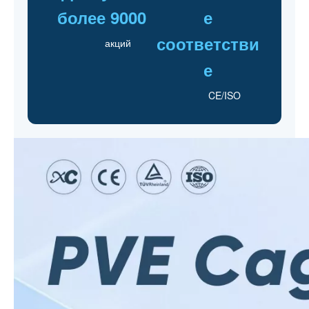
более 9000
е
соответстви
акций
е
CE/ISO