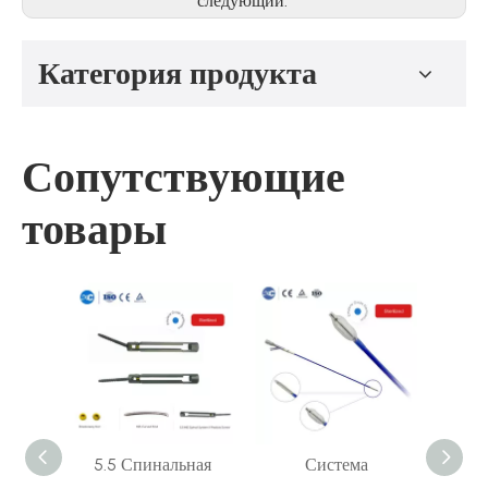
следующий:
Категория продукта
Сопутствующие
товары
онная
5.5 Спинальная
Система
Систе