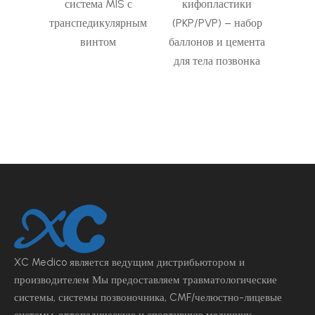
ьная
система MIS с
кифопластики
м
ярная
транспедикулярным
(PKP/PVP) – набор
инваз
стема
винтом
баллонов и цемента
транс
для тела позвонка
по
XC Medico является ведущим
дистрибьютором и
производителем Мы предоставляем травматологические
системы, системы позвоночника, CMF/челюстно-лицевые