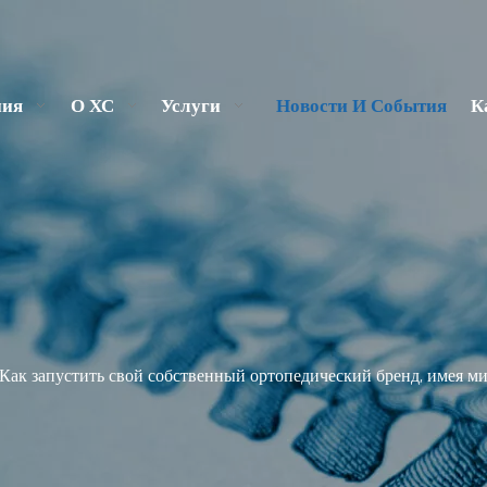
ния
О ХС
Услуги
Новости И События
К
Как запустить свой собственный ортопедический бренд, имея ми