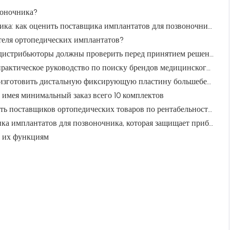
воночника?
Китай против американских производителей позвоночника: как оценить поставщика имплантатов для позвоночника, помимо затрат
еля ортопедических имплантатов?
OEM-производитель ортопедических имплантатов: что дистрибьюторы должны проверить перед принятием решения
OEM-производитель ортопедических изделий в Китае: практическое руководство по поиску брендов медицинского оборудования
OEM-производители травматических имплантатов: как изготовить дистальную фиксирующую пластину большеберцовой кости, которой могут доверять дистрибьюторы
 имея минимальный заказ всего 10 комплектов
Иллюзия окупаемости инвестиций: перестаньте оценивать поставщиков ортопедических товаров по рентабельности первого порядка
Ловушка распределения позвоночника: оценка поставщика имплантатов для позвоночника, которая защищает прибыль
и их функциям