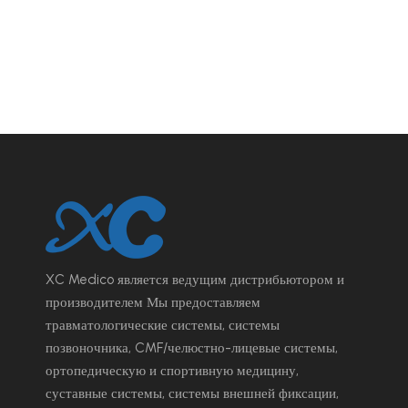
XC Medico является ведущим
дистрибьютором и
производителем Мы предоставляем
травматологические системы, системы
позвоночника, CMF/челюстно-лицевые системы,
ортопедическую и спортивную медицину,
суставные системы, системы внешней фиксации,