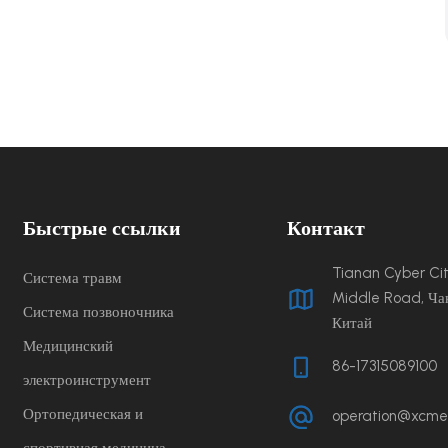
Быстрые ссылки
Контакт
Tianan Cyber ​​C
Система травм
Middle Road, Ча
Система позвоночника
Китай
Медицинский
86-17315089100
электроинструмент
Ортопедическая и
operation@xcme
спортивная медицина