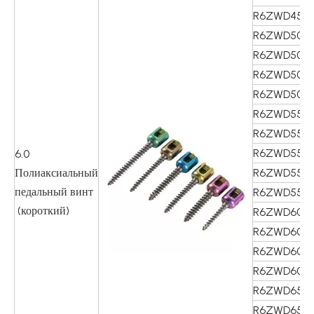
R6ZWD454
R6ZWD503
R6ZWD503
R6ZWD504
R6ZWD504
R6ZWD553
R6ZWD553
R6ZWD554
6.0
Полиаксиальный
R6ZWD554
педальный винт
R6ZWD555
(короткий)
R6ZWD603
R6ZWD604
R6ZWD604
R6ZWD605
R6ZWD653
R6ZWD653