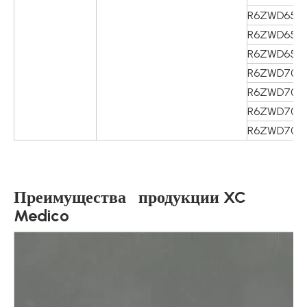
R6ZWD654
R6ZWD654
R6ZWD655
R6ZWD703
R6ZWD704
R6ZWD704
R6ZWD705
Преимущества продукции XC
Medico