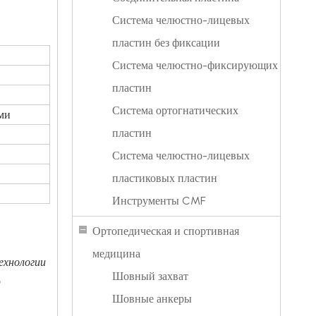
Система челюстно-лицевых
пластин без фиксации
Система челюстно-фиксирующих
пластин
Система ортогнатических
ми
пластин
Система челюстно-лицевых
пластиковых пластин
Инструменты CMF
Ортопедическая и спортивная
медицина
ехнологии
Шовный захват
р
Шовные анкеры