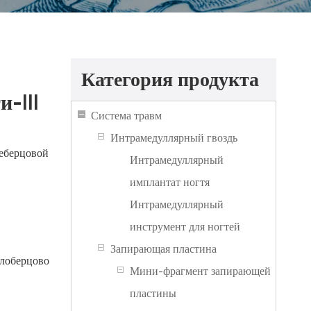
Категория продукта
-III
Система травм
Интрамедуллярный гвоздь
еберцовой
Интрамедуллярный
имплантат ногтя
Интрамедуллярный
инструмент для ногтей
Запирающая пластина
алоберцово
Мини-фрагмент запирающей
пластины