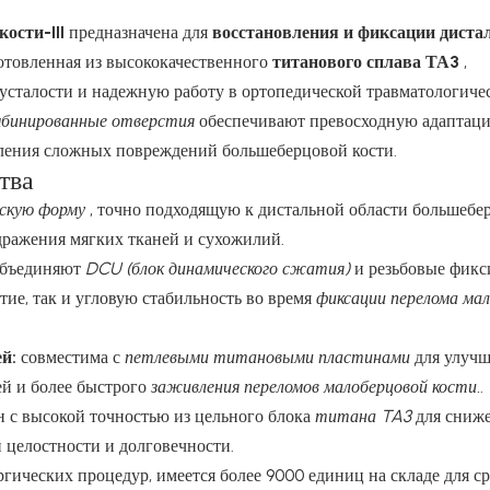
ости-III
предназначена для
восстановления и фиксации дист
зготовленная из высококачественного
титанового сплава ТА3
,
 усталости и надежную работу в ортопедической травматологиче
мбинированные отверстия
обеспечивают превосходную адаптаци
ления сложных повреждений большеберцовой кости.
тва
скую форму
, точно подходящую к дистальной области большебе
ражения мягких тканей и сухожилий.
бъединяют
DCU (блок динамического сжатия)
и резьбовые фик
тие, так и угловую стабильность во время
фиксации перелома ма
ей:
совместима с
петлевыми титановыми пластинами
для улуч
ей и более быстрого
заживления переломов малоберцовой кости.
.
н с высокой точностью из цельного блока
титана TA3
для сниж
целостности и долговечности.
гических процедур, имеется более 9000 единиц на складе для с