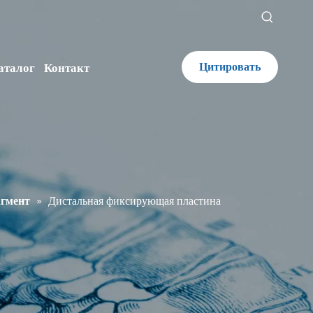
Цитировать
аталог
Контакт
агмент
»
Дистальная фиксирующая пластина