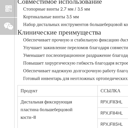
Совместимое использование
Стопорные винты 2,7 мм / 3,5 мм
Кортикальные винты 3,5 мм
Набор дистальных инструментов большеберцовой кос
Клинические преимущества
Обеспечивает прочную и стабильную фиксацию
дис
Улучшает заживление переломов благодаря совмест
Уменьшает послеоперационное раздражение благода
Повышает хирургическую гибкость благодаря встро
Обеспечивает надежную долгосрочную работу благо
Готовый инвентарь для неотложных ортопедических
Продукт
ССЫЛКА
Дистальная фиксирующая
RPXJFIII3HL
пластина большеберцовой
RPXJFIII4HL
кости-III
RPXJFIII5HL