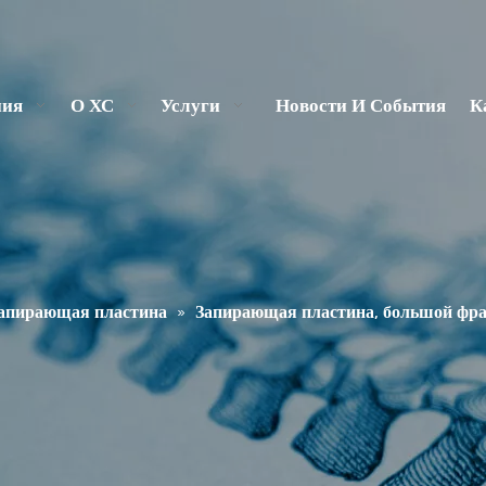
ния
О ХС
Услуги
Новости И События
К
апирающая пластина
»
Запирающая пластина, большой фр