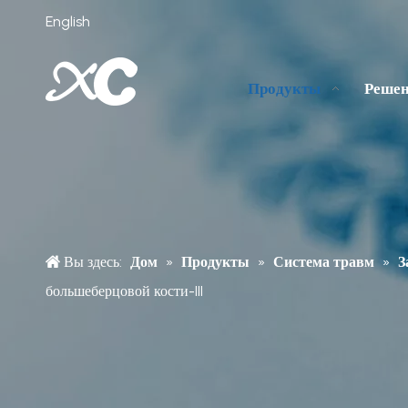
English
Продукты
Реше
Вы здесь:
Дом
»
Продукты
»
Система травм
»
З
большеберцовой кости-III