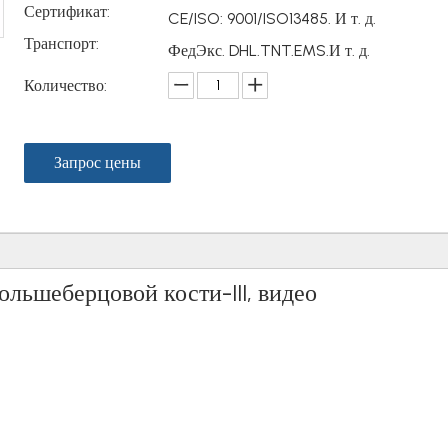
Сертификат:
CE/ISO: 9001/ISO13485. И т. д.
Транспорт:
ФедЭкс. DHL.TNT.EMS.И т. д.
Количество:
Запрос цены
льшеберцовой кости-III, видео