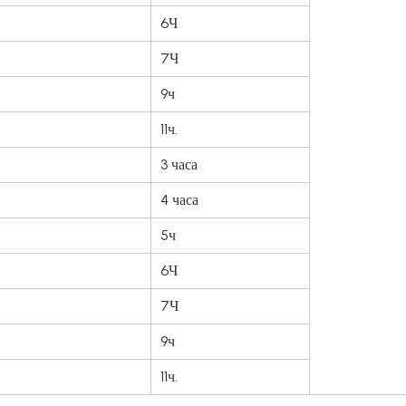
6Ч
7Ч
9ч
11ч.
3 часа
4 часа
5ч
6Ч
7Ч
9ч
11ч.