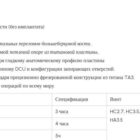
ти (без имплантата)
тальных переломов большеберцовой кости.
.
имой
петлевой опоре из титановой пластины.
.
ря гладкому анатомическому профилю пластины.
енному DCU и конфигурации запирающих отверстий.
даря прецизионно фрезерованной конструкции из титана TA3.
 операций по всему миру.
Спецификация
Винт
3 часа
HC2.7, HC3.5,
HA3.5
4 часа
5ч