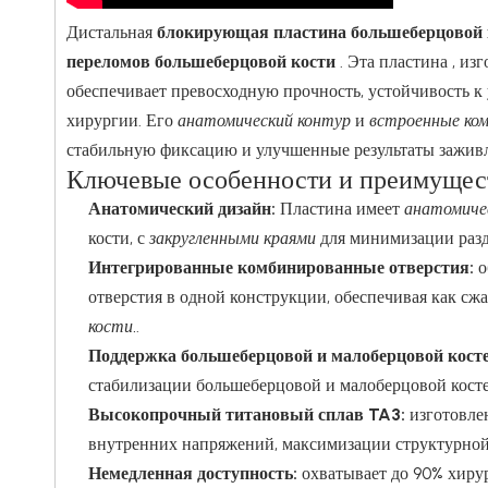
Дистальная
блокирующая пластина большеберцовой к
переломов большеберцовой кости
. Эта пластина , и
обеспечивает превосходную прочность, устойчивость к
хирургии. Его
анатомический контур
и
встроенные ко
стабильную фиксацию и улучшенные результаты зажив
Ключевые особенности и преимущес
Анатомический дизайн:
Пластина имеет
анатомиче
кости, с
закругленными краями
для минимизации разд
Интегрированные комбинированные отверстия:
о
отверстия в одной конструкции, обеспечивая как сжа
кости.
.
Поддержка большеберцовой и малоберцовой кост
стабилизации большеберцовой и малоберцовой кост
Высокопрочный титановый сплав TA3:
изготовле
внутренних напряжений, максимизации структурной 
Немедленная доступность:
охватывает до 90% хирур