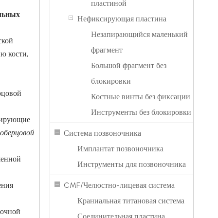
пластиной
альных
Нефиксирующая пластина
Незапирающийся маленький
ской
фрагмент
ю кости,
Большой фрагмент без
блокировки
рцовой
Костные винты без фиксации
Инструменты без блокировки
сирующие
лоберцовой
Система позвоночника
Имплантат позвоночника
шенной
Инструменты для позвоночника
ения
CMF/Челюстно-лицевая система
Краниальная титановая система
рочной
Соединительная пластина