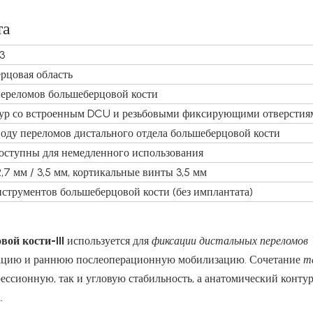
та
3
рцовая область
переломов большеберцовой кости
ур со встроенным DCU и резьбовыми фиксирующими отверстия
оду переломов дистального отдела большеберцовой кости
оступны для немедленного использования
7 мм / 3,5 мм, кортикальные винты 3,5 мм
струментов большеберцовой кости (без имплантата)
ой кости-III
используется для
фиксации дистальных переломов
изацию и раннюю послеоперационную мобилизацию. Сочетание
т
ессионную, так и угловую стабильность, а анатомический конту
.