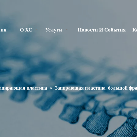
ния
О ХС
Услуги
Новости И События
К
апирающая пластина
»
Запирающая пластина, большой фр