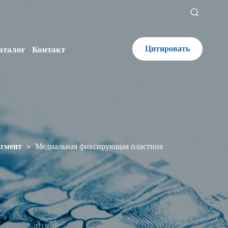
Цитировать
аталог
Контакт
агмент
»
Медиальная фиксирующая пластина