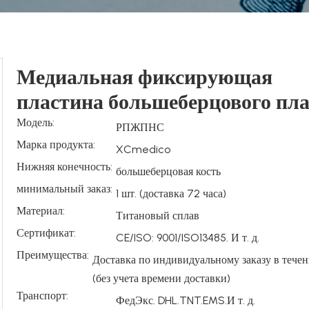
Медиальная фиксирующая
пластина большеберцового пл
Модель:
РПЖПНС
Марка продукта:
XCmedico
Нижняя конечность:
большеберцовая кость
минимальный заказ:
1 шт. (доставка 72 часа)
Материал:
Титановый сплав
Сертификат:
CE/ISO: 9001/ISO13485. И т. д.
Преимущества:
Доставка по индивидуальному заказу в течен
(без учета времени доставки)
Транспорт:
ФедЭкс. DHL.TNT.EMS.И т. д.