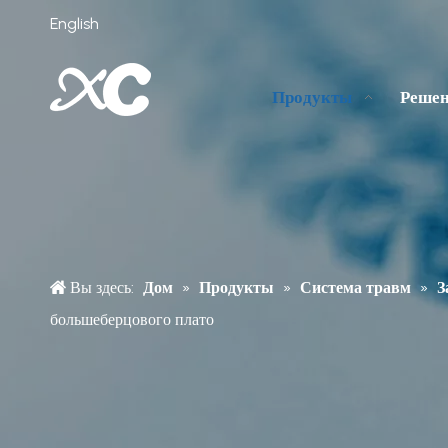
English
Продукты
Реше
Вы здесь:
Дом
»
Продукты
»
Система травм
»
З
большеберцового плато