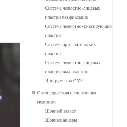
HC3.5
Система челюстно-лицевых
HA3.5
RPJPNS12HL
12 Г Л
HC3.5
пластин без фиксации
Система челюстно-фиксирующих
пластин
Система ортогнатических
пластин
Система челюстно-лицевых
пластиковых пластин
Инструменты CMF
Ортопедическая и спортивная
медицина
Шовный захват
Шовные анкеры