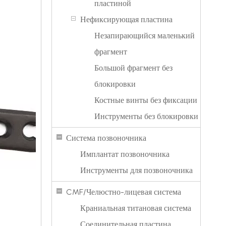
пластиной
HC3.5
HA3.5
Нефиксирующая пластина
РПЖПНС4ХЛ
4 Г Л
HC3.5
Незапирающийся маленький
HA3.5
фрагмент
RPJPNS6HR
6 часов р
HC3.5
Большой фрагмент без
HA3.5
RPJPNS6HL
6 Г Л
блокировки
HC3.5
Костные винты без фиксации
HA3.5
RPJPNS8HR
8 часов р
HC3.5
Инструменты без блокировки
HA3.5
RPJPNS8HL
8 Г Л
Система позвоночника
HC3.5
Имплантат позвоночника
HA3.5
РПЖПНС10HR
10 часов р
Инструменты для позвоночника
HC3.5
HA3.5
CMF/Челюстно-лицевая система
RPJPNS10HL
10 ч л
HC3.5
Краниальная титановая система
HA3.5
РПЖПНС12HR
12 часов р.
Соединительная пластина