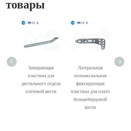
товары
ая
Запирающая
Латеральная
Сист
ьная
пластина для
полиаксиальная
пласт
для
дистального отдела
фиксирующая
отдела
плечевой кости
пластина для плато
овой
большеберцовой
кости