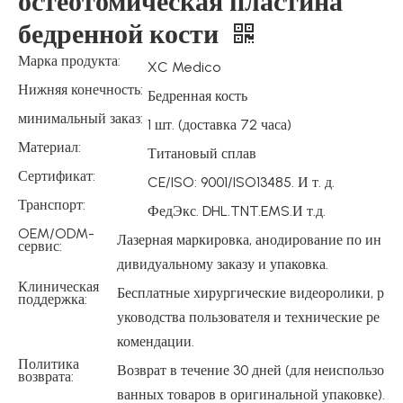
остеотомическая пластина
бедренной кости
Марка продукта:
XC Medico
Нижняя конечность:
Бедренная кость
минимальный заказ:
1 шт. (доставка 72 часа)
Материал:
Титановый сплав
Сертификат:
CE/ISO: 9001/ISO13485. И т. д.
Транспорт:
ФедЭкс. DHL.TNT.EMS.И т.д.
OEM/ODM-
Лазерная маркировка, анодирование по ин
сервис:
дивидуальному заказу и упаковка.
Клиническая
Бесплатные хирургические видеоролики, р
поддержка:
уководства пользователя и технические ре
комендации.
Политика
Возврат в течение 30 дней (для неиспользо
возврата:
ванных товаров в оригинальной упаковке).