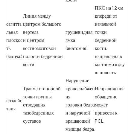
ПКС на 1,2 см
Линия между
кпереди от
сагитта
центром большого
начальной
льная
вертела
грушевидная
точки
плоскос
и центром
ямка
бедренной
ть
костномозговой
(анатомия)
кости,
(матем.)
полости бедренной
направлена ​​в
кости.
костномозгову
ю полость.
Нарушение
Травма стопорной
кровоснабжен
Неправильное
точки группы
ия
обращение
воздейс
отводящих
головки бедра
может
твия
тазобедренных
и наружной
привести к
суставов
вращающей
PCL.
мышцы бедра.