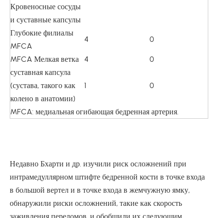
Кровеносные сосуды
и суставные капсулы
Глубокие филиалы
4
0
MFCA
MFCA Мелкая ветка
4
0
суставная капсула
(сустава, такого как
1
0
колено в анатомии)
MFCA: медиальная огибающая бедренная артерия.
Недавно Бхарти и др. изучили риск осложнений при
интрамедуллярном штифте бедренной кости в точке входа
в большой вертел и в точке входа в жемчужную ямку,
обнаружили риски осложнений, такие как скорость
заживления переломов, и обобщили их следующим