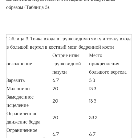
образом (Таблица 3).
Таблица 3. Точка входа в грушевидную ямку и точку входа
в большой вертел в костный мозг бедренной кости
Острие иглы
Место
осложнение
грушевидной
прикрепления
пазухи
большого вертела
Заразить
6.7
3.3
Малюнион
20
13.3
Замедленное
20
13.3
исцеление
Ограниченное
20
33.3
движение бедра
Ограниченное
6.7
6.7