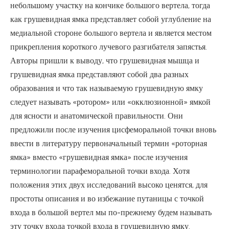
небольшому участку на кончике большого вертела, тогда
как грушевидная ямка представляет собой углубление на
медиальной стороне большого вертела и является местом
прикрепления короткого лучевого разгибателя запястья.
Авторы пришли к выводу, что грушевидная мышца и
грушевидная ямка представляют собой два разных
образования и что так называемую грушевидную ямку
следует называть «ротором» или «окклюзионной» ямкой
для ясности и анатомической правильности. Они
предложили после изучения цисфеморальной точки вновь
ввести в литературу первоначальный термин «роторная
ямка» вместо «грушевидная ямка» после изучения
терминологии парафеморальной точки входа. Хотя
положения этих двух исследований высоко ценятся, для
простоты описания и во избежание путаницы с точкой
входа в большой вертел мы по-прежнему будем называть
эту точку входа точкой входа в грушевидную ямку.