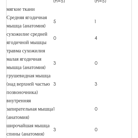
(n=5)
(n=5)
мягкие ткани
Средняя ягодичная
5
1
мышца (анатомия)
сухожилие средней
0
4
ягодичной мышцы
травма сухожилия
малая ягодичная
3
0
мышца (анатомия)
грушевидная мышца
(над верхней частью
3
3
позвоночника)
внутренняя
запирательная мышца
1
0
(анатомия)
широчайшая мышца
3
0
спины (анатомия)