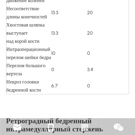
движение коленей
Несоответствие
13.3
20
длины конечностей
Хвостовая шляпка
выступает
13.3
20
над корой кости.
Интраоперационный
10
0
перелом шейки бедра
Перелом большого
0
3.4
вертела
Некроз головки
6.7
0
бедренной кости
Ретроградный бедренный
интрамедуллярный стержень