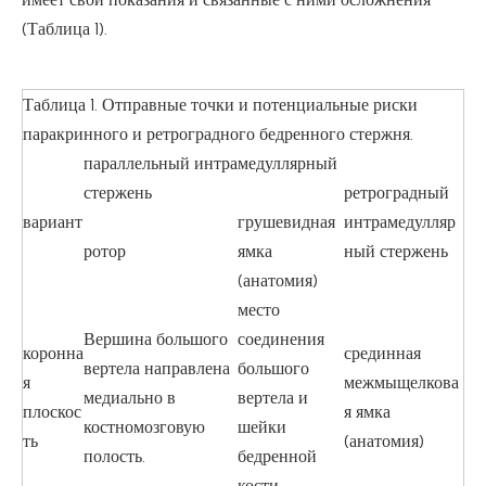
(Таблица 1).
Таблица 1. Отправные точки и потенциальные риски
паракринного и ретроградного бедренного стержня.
параллельный интрамедуллярный
стержень
ретроградный
вариант
грушевидная
интрамедулляр
ротор
ямка
ный стержень
(анатомия)
место
Вершина большого
соединения
коронна
срединная
вертела направлена ​​
большого
я
межмыщелкова
медиально в
вертела и
плоскос
я ямка
костномозговую
шейки
ть
(анатомия)
полость.
бедренной
кости