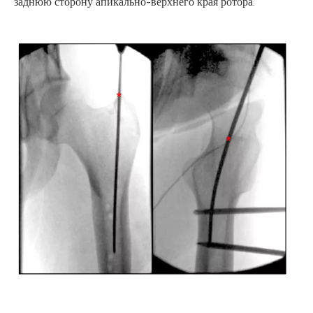
заднюю сторону апикально-верхнего края ротора.