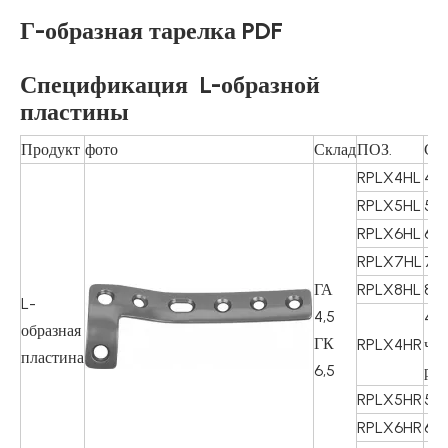
Г-образная тарелка PDF
Спецификация
L-образной
пластины
Продукт
фото
Склад
ПОЗ.
Спе
RPLX4HL
4Ч
RPLX5HL
5Ч
RPLX6HL
6Ч
RPLX7HL
7Ч
ГА
RPLX8HL
8Ч
L-
4,5
4
образная
ГК
RPLX4HR
час
пластина
6,5
р
RPLX5HR
5Ч 
RPLX6HR
6Ч 