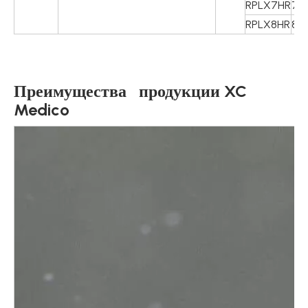
RPLX7HR
7Ч
RPLX8HR
8Ч 
Преимущества продукции XC
Medico