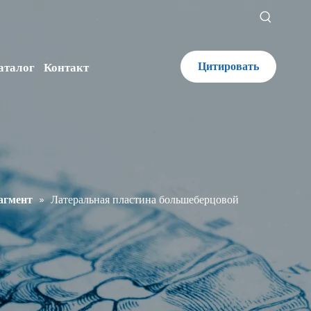
Цитировать
аталог
Контакт
агмент
»
Латеральная пластина большеберцовой