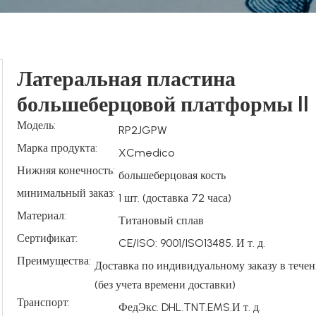
Латеральная пластина
большеберцовой платформы II
Модель:
RP2JGPW
Марка продукта:
XCmedico
Нижняя конечность:
большеберцовая кость
минимальный заказ:
1 шт. (доставка 72 часа)
Материал:
Титановый сплав
Сертификат:
CE/ISO: 9001/ISO13485. И т. д.
Преимущества:
Доставка по индивидуальному заказу в течен
(без учета времени доставки)
Транспорт:
ФедЭкс. DHL.TNT.EMS.И т. д.