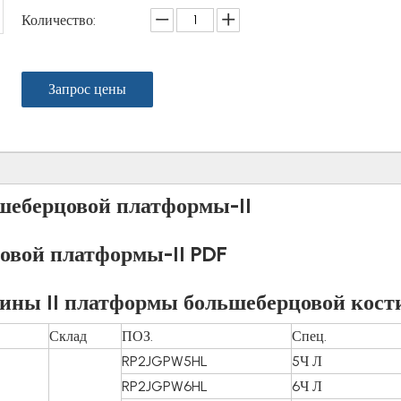
Количество:
Запрос цены
шеберцовой платформы-II
овой платформы-II PDF
тины II платформы большеберцовой кост
Склад
ПОЗ.
Спец.
RP2JGPW5HL
5Ч Л
RP2JGPW6HL
6Ч Л