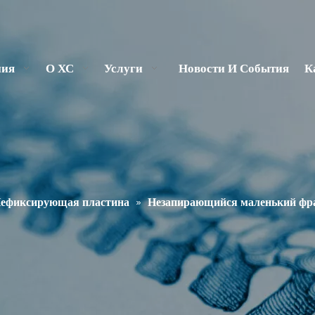
ния
О ХС
Услуги
Новости И События
К
ефиксирующая пластина
»
Незапирающийся маленький фр