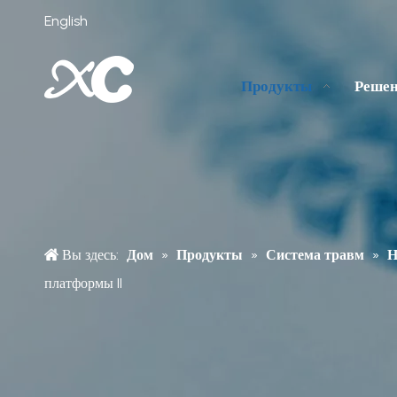
English
Продукты
Реше
Вы здесь:
Дом
»
Продукты
»
Система травм
»
Н
платформы II