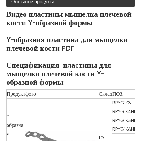
Описание продукта
Видео пластины мыщелка плечевой
кости Y-образной формы
Y-образная пластина для мыщелка
плечевой кости PDF
Спецификация
пластины для
мыщелка плечевой кости Y-
образной формы
Продукт
фото
Склад
ПОЗ.
С
RPYG1K3HL
3
RPYG1K4HL
4
Y-
RPYG1K5HL
5
образна
RPYG1K6HL
6
я
ГА
3