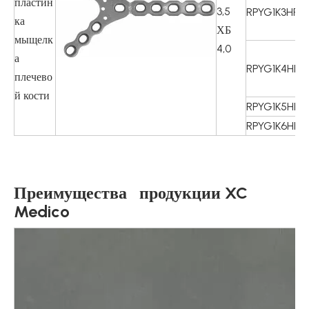
пластин
3,5
RPYG1K3HR
ч
ка
ХБ
р
мыщелк
4,0
4
а
RPYG1K4HR
ч
плечево
р
й кости
RPYG1K5HR
5
RPYG1K6HR
6
Преимущества продукции XC
Medico