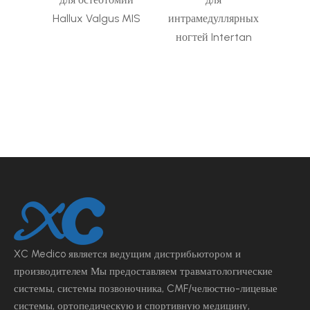
ярных
Hallux Valgus MIS
интрамедуллярных
интр
ногтей Intertan
овой
бол
кос
и
XC Medico является ведущим
дистрибьютором и
производителем Мы предоставляем травматологические
системы, системы позвоночника, CMF/челюстно-лицевые
системы, ортопедическую и спортивную медицину,