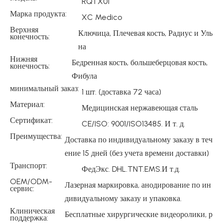
RQTX01
Марка продукта:
XC Medico
Верхняя
Ключица, Плечевая кость, Радиус и Уль
конечность:
на
Нижняя
Бедренная кость, большеберцовая кость,
конечность:
Фибула
минимальный заказ:
1 шт. (доставка 72 часа)
Материал:
Медицинская нержавеющая сталь
Сертификат:
CE/ISO: 9001/ISO13485. И т. д.
Преимущества:
Доставка по индивидуальному заказу в теч
ение 15 дней (без учета времени доставки)
Транспорт:
ФедЭкс. DHL.TNT.EMS.И т.д.
OEM/ODM-
Лазерная маркировка, анодирование по ин
сервис:
дивидуальному заказу и упаковка.
Клиническая
Бесплатные хирургические видеоролики, р
поддержка: