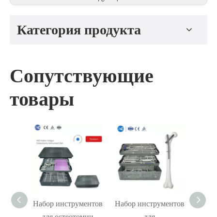
Категория продукта
Сопутствующие
товары
ор
Набор инструментов
Набор инструментов
Набор
в для
для остеотомии
для
для 