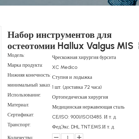
Набор инструментов для
остеотомии Hallux Valgus MIS
Модель:
Чрескожная хирургия бурсита
Марка продукта:
XC Medico
Нижняя конечность:
Ступня и лодыжка
минимальный заказ:
1 шт. (доставка 72 часа)
Использование:
Ортопедическая хирургия
Материал:
Медицинская нержавеющая сталь
Сертификат:
CE/ISO: 9001/ISO13485. И т. д.
Транспорт:
ФедЭкс. DHL.TNT.EMS.И т. д.
Количество: