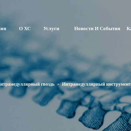
ния
О ХС
Услуги
Новости И События
К
нтрамедуллярный гвоздь
»
Интрамедуллярный инструмент 