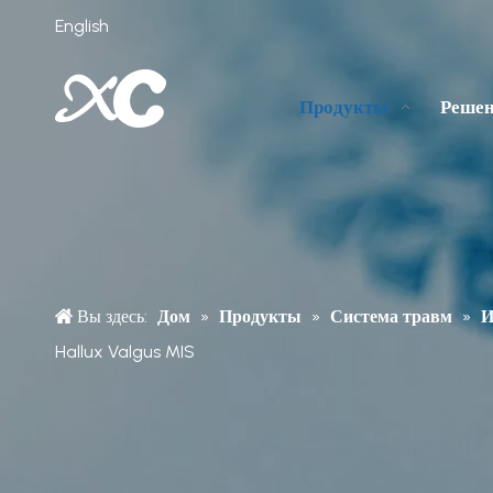
English
Продукты
Реше
Вы здесь:
Дом
»
Продукты
»
Система травм
»
И
Hallux Valgus MIS