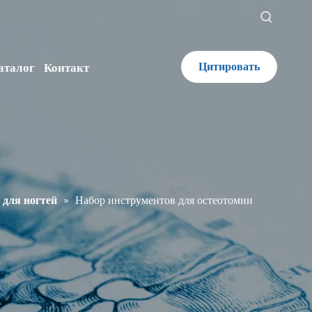
Цитировать
аталог
Контакт
для ногтей
»
Набор инструментов для остеотомии