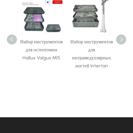
ор
Набор инструментов
Набор инструментов
Набор
в для
для остеотомии
для
для 
ярных
Hallux Valgus MIS
интрамедуллярных
интр
ногтей Intertan
овой
бол
кос
и