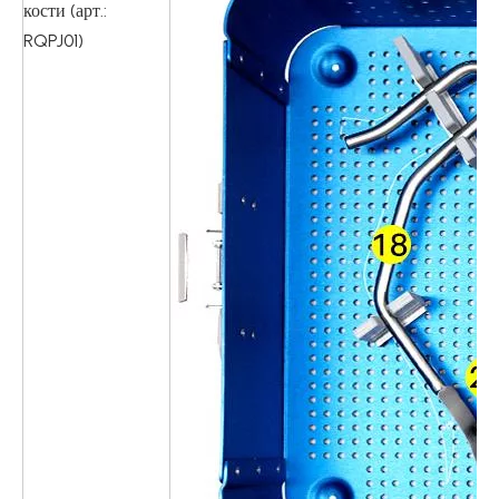
кости (арт.:
RQPJ01)