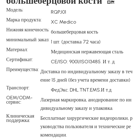
большеберцовой кости
Модель:
RQPJ01
Марка продукта:
XC Medico
Нижняя конечность:
большеберцовая кость
минимальный заказ:
1 шт. (доставка 72 часа)
Материал:
Медицинская нержавеющая сталь
Сертификат:
CE/ISO: 9001/ISO13485. И т. д.
Преимущества:
Доставка по индивидуальному заказу в теч
ение 15 дней (без учета времени доставки)
Транспорт:
ФедЭкс. DHL.TNT.EMS.И т.д.
OEM/ODM-
Лазерная маркировка, анодирование по ин
сервис:
дивидуальному заказу и упаковка.
Клиническая
Бесплатные хирургические видеоролики, р
поддержка:
уководства пользователя и технические ре
комендации.