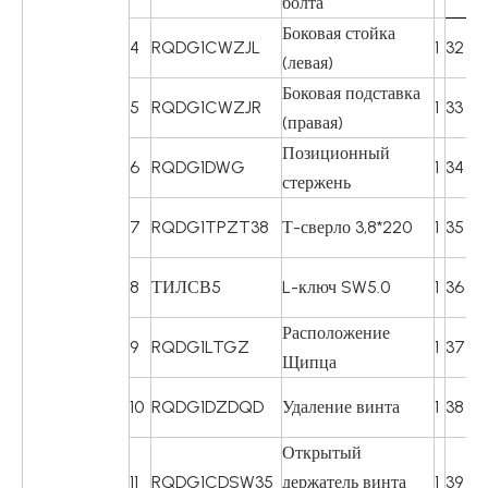
болта
Боковая стойка
4
RQDG1CWZJL
1
32
R
(левая)
Боковая подставка
5
RQDG1CWZJR
1
33
R
(правая)
Позиционный
6
RQDG1DWG
1
34
R
стержень
7
RQDG1TPZT38
Т-сверло 3,8*220
1
35
R
8
ТИЛСВ5
L-ключ SW5.0
1
36
R
Расположение
9
RQDG1LTGZ
1
37
Т
Щипца
10
RQDG1DZDQD
Удаление винта
1
38
TY
Открытый
11
RQDG1CDSW35
держатель винта
1
39
R