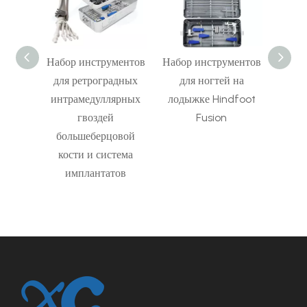
ментов
Набор инструментов
Набор инструментов
Набор
для ретроградных
для ногтей на
Ga
ярных
интрамедуллярных
лодыжке Hindfoot
rtan
гвоздей
Fusion
большеберцовой
кости и система
имплантатов