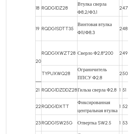
Втулка сверла
18
RQDG1DZ28
2
47
КС
Φ8,2/Φ3,1
Винтовая втулка
19
RQDG1SDTT35
2
48
R
Φ11/Φ8,3
RQDG1XWZT28
Сверло Φ2,8*200
2
49
RQ
20
Ограничитель
TYPUXWQ28
2
50
R
ППСУ Φ2,8
21
RQDG1DZDDZ28
Гильза сверла Φ2,8
1
51
RQ
Фиксированная
22
RQDG1DXTT
1
52
RQ
центральная втулка
23
RQDG1SW25G
Отвертка SW2.5
1
53
RQ