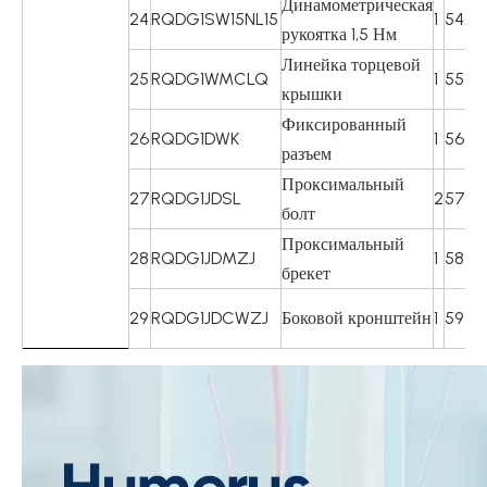
Динамометрическая
24
RQDG1SW15NL15
1
54
R
рукоятка 1,5 Нм
Линейка торцевой
25
RQDG1WMCLQ
1
55
R
крышки
Фиксированный
26
RQDG1DWK
1
56
RQ
разъем
Проксимальный
27
RQDG1JDSL
2
57
RQ
болт
Проксимальный
28
RQDG1JDMZJ
1
58
RQ
брекет
29
RQDG1JDCWZJ
Боковой кронштейн
1
59
RQ