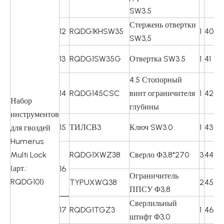
SW3.5
Стержень отвертки
12
RQDG1KHSW35
1
40
RQ
SW3,5
13
RQDG1SW35G
Отвертка SW3.5
1
41
R
4.5 Стопорный
14
RQDG145CSC
винт ограничителя
1
42
RQ
Набор
глубины
инструментов
15
ТИЛСВ3
Ключ SW3.0
1
43
T
для гвоздей
Humerus
Multi Lock
RQDG1XWZ38
Сверло Φ3,8*270
3
44
R
(арт.:
16
Ограничитель
RQDG101)
TYPUXWQ38
2
45
RQ
ППСУ Φ3,8
Сверлильный
17
RQDG1TGZ3
1
46
КС
штифт Φ3,0