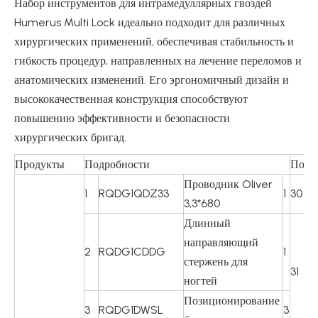
Набор инструментов для интрамедуллярных гвоздей
Humerus Multi Lock идеально подходит для различных
хирургических применений, обеспечивая стабильность и
гибкость процедур, направленных на лечение переломов и
анатомических изменений. Его эргономичный дизайн и
высококачественная конструкция способствуют
повышению эффективности и безопасности
хирургических бригад.
Продукты
Подробности
Подр
Проводник Oliver
1
RQDG1QDZ33
1
30
R
3,3*680
Длинный
направляющий
2
RQDG1CDDG
1
R
стержень для
31
ногтей
Позиционирование
3
RQDG1DWSL
3
T