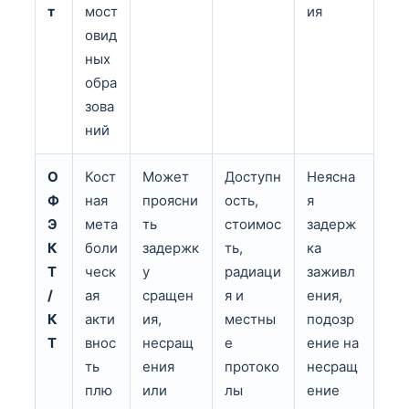
т
мост
ия
овид
ных
обра
зова
ний
О
Кост
Может
Доступн
Неясна
Ф
ная
проясни
ость,
я
Э
мета
ть
стоимос
задерж
К
боли
задержк
ть,
ка
Т
ческ
у
радиаци
заживл
/
ая
сращен
я и
ения,
К
акти
ия,
местны
подозр
Т
внос
несращ
е
ение на
ть
ения
протоко
несращ
плю
или
лы
ение