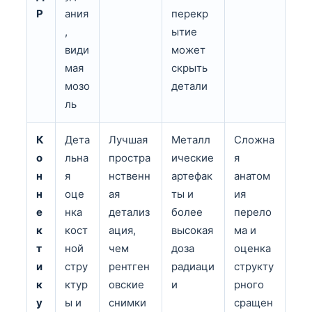
Р
ания
перекр
,
ытие
види
может
мая
скрыть
мозо
детали
ль
К
Дета
Лучшая
Металл
Сложна
о
льна
простра
ические
я
н
я
нственн
артефак
анатом
н
оце
ая
ты и
ия
е
нка
детализ
более
перело
к
кост
ация,
высокая
ма и
т
ной
чем
доза
оценка
и
стру
рентген
радиаци
структу
к
ктур
овские
и
рного
у
ы и
снимки
сращен