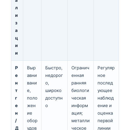
а
л
и
з
а
ц
и
и
Р
Выр
Быстро,
Огранич
Регуляр
е
авни
недорог
енная
ное
н
вани
о,
ранняя
послед
т
е,
широко
биологи
ующее
г
поло
доступн
ческая
наблюд
е
жен
о
информ
ение и
н
ие
ация;
оценка
/
обор
металли
первой
Д
удов
ческое
линии