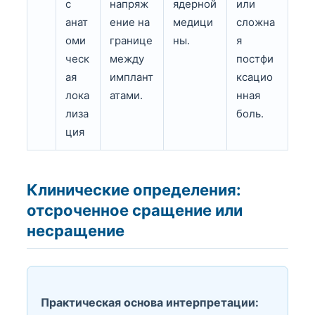
с
напряж
ядерной
или
анат
ение на
медици
сложна
оми
границе
ны.
я
ческ
между
постфи
ая
имплант
ксацио
лока
атами.
нная
лиза
боль.
ция
Клинические определения:
отсроченное сращение или
несращение
Практическая основа интерпретации: