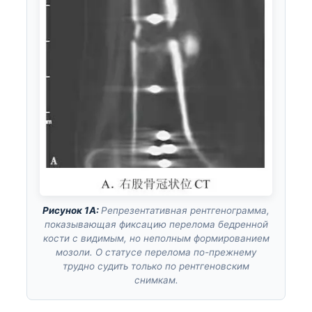
Рисунок 1А:
Репрезентативная рентгенограмма,
показывающая фиксацию перелома бедренной
кости с видимым, но неполным формированием
мозоли. О статусе перелома по-прежнему
трудно судить только по рентгеновским
снимкам.