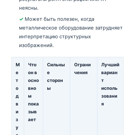
неясны.
✓
Может быть полезен, когда
металлическое оборудование затрудняет
интерпретацию структурных
изображений.
М
Что
Сильны
Ограни
Лучший
е
он в
е
чения
вариан
т
осно
сторон
т
о
вно
ы
исполь
д
м
зовани
в
пока
я
и
зыв
з
ает
у